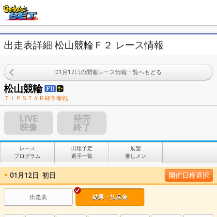
出走表詳細 松山競輪Ｆ２ レース情報
01月12日の開催レース情報一覧へもどる
松山競輪
ＴＩＰＳＴＡＲ杯争奪戦
LIVE
発売
映像
終了
レース
出場予定
展望
プログラム
選手一覧
推しメン
01月12日
初日
開催日程選択
出走表
結果・払戻金