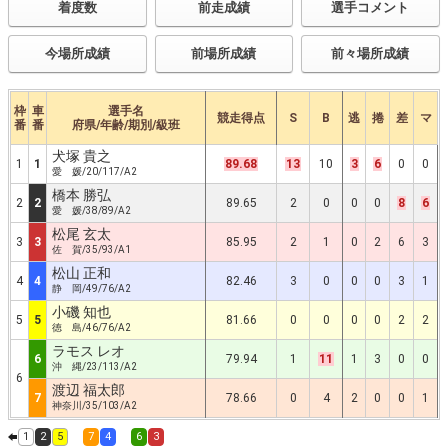
着度数
前走成績
選手コメント
今場所成績
前場所成績
前々場所成績
枠
車
選手名
競走得点
S
B
逃
捲
差
マ
番
番
府県/年齢/期別/級班
犬塚 貴之
1
1
89.68
13
10
3
6
0
0
愛 媛/20/117/A2
橋本 勝弘
2
2
89.65
2
0
0
0
8
6
愛 媛/38/89/A2
松尾 玄太
3
3
85.95
2
1
0
2
6
3
佐 賀/35/93/A1
松山 正和
4
4
82.46
3
0
0
0
3
1
静 岡/49/76/A2
小磯 知也
5
5
81.66
0
0
0
0
2
2
徳 島/46/76/A2
ラモス レオ
6
79.94
1
11
1
3
0
0
沖 縄/23/113/A2
6
渡辺 福太郎
7
78.66
0
4
2
0
0
1
神奈川/35/103/A2
1
2
5
7
4
6
3