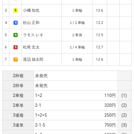
小磯 知也
3
5
１車輪
12.6
松山 正和
4
4
１/２車輪
12.2
ラモス レオ
5
6
２車身
12.9
松尾 玄太
6
3
１/４車輪
12.7
渡辺 福太郎
7
7
１車輪
12.6
2枠複
未発売
2枠単
未発売
2車複
1=2
110円
(1)
2車単
2-1
320円
(2)
3連複
1=2=5
250円
(2)
3連単
2-1-5
750円
(3)