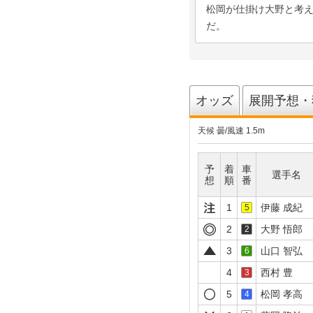
松岡が仕掛け大野と考
だ。
オッズ
展開予想・
天候 曇
/
風速 1.5m
予
着
車
選手名
想
順
番
1
伊藤 成紀
5
2
大野 悟郎
2
3
山口 智弘
6
4
西村 豊
3
5
松岡 孝高
4