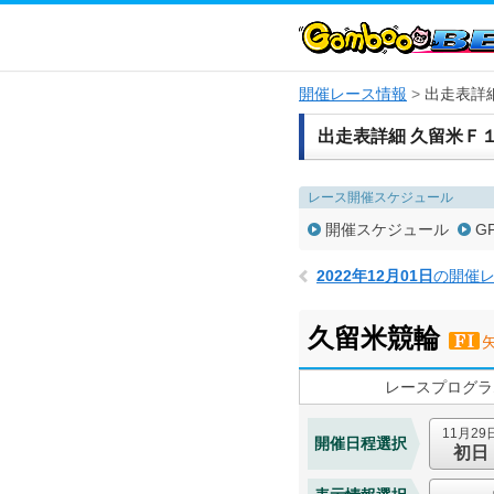
開催レース情報
出走表詳
出走表詳細 久留米Ｆ
レース開催スケジュール
開催スケジュール
G
2022年12月01日
の開催
久留米競輪
レースプログラ
11月29
開催日程選択
初日