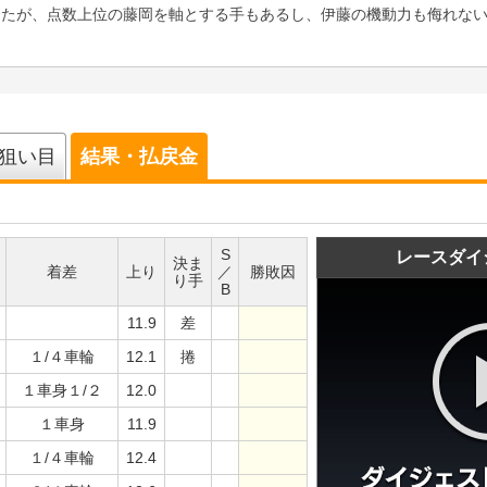
えたが、点数上位の藤岡を軸とする手もあるし、伊藤の機動力も侮れな
狙い目
結果・払戻金
S
レースダイ
決ま
着差
上り
／
勝敗因
り手
B
11.9
差
１/４車輪
12.1
捲
１車身１/２
12.0
１車身
11.9
１/４車輪
12.4