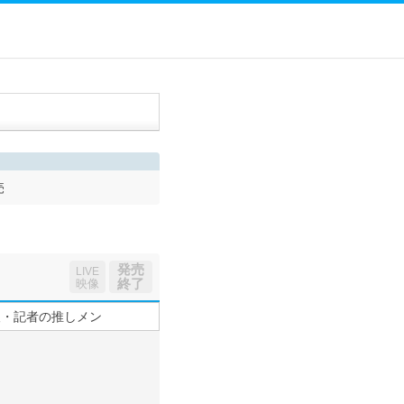
売
発売
LIVE
終了
映像
望・記者の推しメン