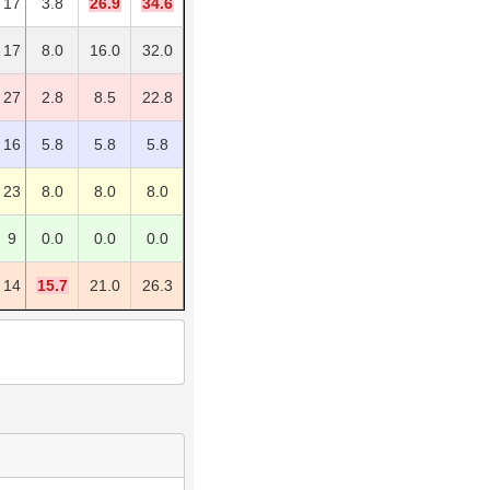
17
3.8
26.9
34.6
17
8.0
16.0
32.0
27
2.8
8.5
22.8
16
5.8
5.8
5.8
23
8.0
8.0
8.0
9
0.0
0.0
0.0
14
15.7
21.0
26.3