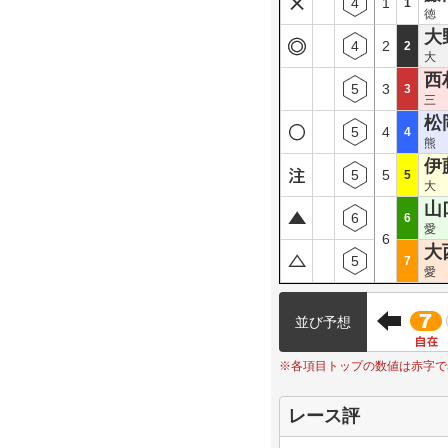
4
1
1
徳 島
大
4
2
2
大 分
西
5
3
3
三 重
松
5
4
4
熊 本
伊
5
5
5
大 阪
山
6
6
愛 知
6
大
5
7
愛 媛
並び予想
※各項目トップの数値は赤字で
レース評