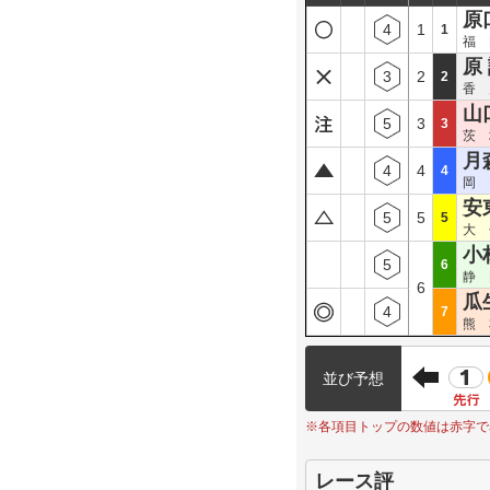
原
4
1
1
福 岡
原
3
2
2
香 川
山
5
3
3
茨 城
月
4
4
4
岡 山
安
5
5
5
大 分
小
5
6
静 岡
6
瓜
4
7
熊 本
並び予想
※各項目トップの数値は赤字で
レース評