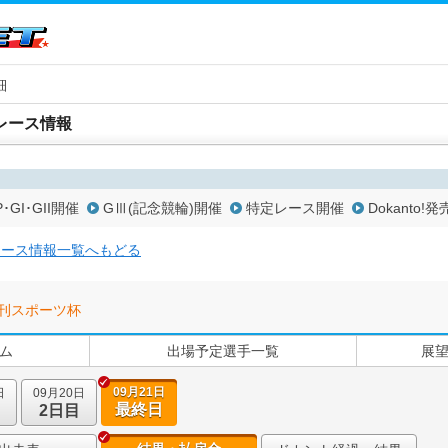
細
レース情報
P･GI･GII開催
GⅢ(記念競輪)開催
特定レース開催
Dokanto!発
レース情報一覧へもどる
刊スポーツ杯
ム
出場予定選手一覧
展
09月21日
日
09月20日
最終日
2日目