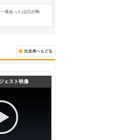
日一発あった山口が怖
出走表へもどる
ジェスト映像