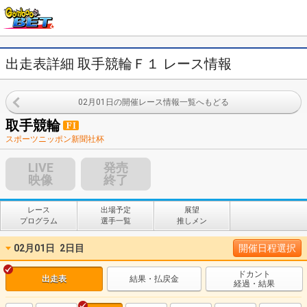
出走表詳細 取手競輪Ｆ１ レース情報
02月01日の開催レース情報一覧へもどる
取手競輪
スポーツニッポン新聞社杯
LIVE
発売
映像
終了
レース
出場予定
展望
プログラム
選手一覧
推しメン
02月01日
2日目
開催日程選択
ドカント
出走表
結果・払戻金
経過・結果