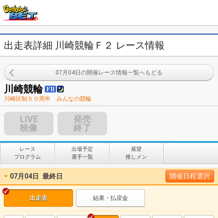
出走表詳細 川崎競輪Ｆ２ レース情報
07月04日の開催レース情報一覧へもどる
川崎競輪
川崎区制５０周年 みんなの競輪
LIVE
発売
映像
終了
レース
出場予定
展望
プログラム
選手一覧
推しメン
07月04日
最終日
開催日程選択
出走表
結果・払戻金