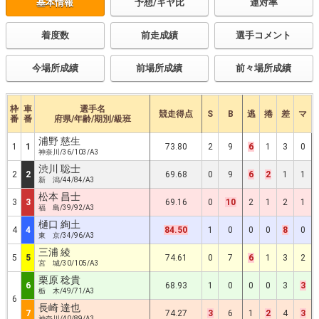
基本情報
予想/ギヤ比
連対率
着度数
前走成績
選手コメント
今場所成績
前場所成績
前々場所成績
枠
車
選手名
競走得点
S
B
逃
捲
差
マ
番
番
府県/年齢/期別/級班
浦野 慈生
1
1
73.80
2
9
6
1
3
0
神奈川/36/103/A3
渋川 聡士
2
2
69.68
0
9
6
2
1
1
新 潟/44/84/A3
松本 昌士
3
3
69.16
0
10
2
1
2
1
福 島/39/92/A3
樋口 絢土
4
4
84.50
1
0
0
0
8
0
東 京/34/96/A3
三浦 綾
5
5
74.61
0
7
6
1
3
2
宮 城/30/105/A3
栗原 稔貴
6
68.93
1
0
0
0
3
3
栃 木/49/71/A3
6
長崎 達也
7
74.27
3
6
1
2
4
3
神奈川/40/89/A3