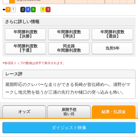
7
1
2
4
6
5
3
さらに詳しい情報
年間勝利度数
年間勝利度数
年間勝利度数
【決勝】
【準決】
【選抜】
年間勝利度数
同走路
当所5年
【予選】
年間勝利度数
※各項目トップの数値は赤字で表示されます。
レース評
展開即応のクレバーな走りができる長崎が首位締めへ。浦野がマ
ークし地元勢を狙うが三浦の先行力や樋口の突っ込みも怖い。
展開予想
オッズ
結果・払戻金
狙い目
ダイジェスト
映像