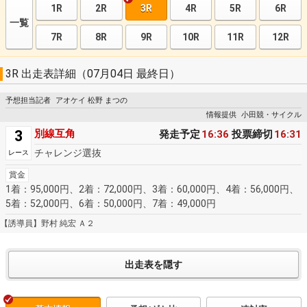
1R
2R
3R
4R
5R
6R
一覧
7R
8R
9R
10R
11R
12R
3R 出走表詳細（07月04日 最終日）
予想担当記者
アオケイ 松野 まつの
情報提供
小田競・サイクル
3
別線互角
発走予定
16:36
投票締切
16:31
チャレンジ選抜
レース
賞金
1着：95,000円、2着：72,000円、3着：60,000円、4着：56,000円、
5着：52,000円、6着：50,000円、7着：49,000円
【誘導員】野村 純宏 Ａ２