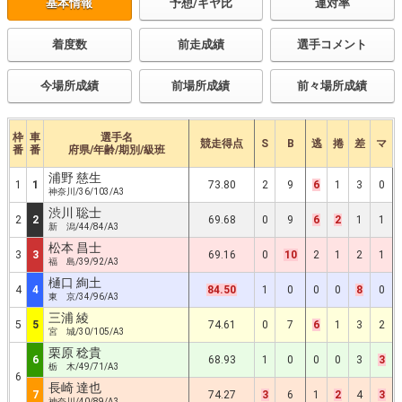
基本情報
予想/ギヤ比
連対率
着度数
前走成績
選手コメント
今場所成績
前場所成績
前々場所成績
枠
車
選手名
競走得点
S
B
逃
捲
差
マ
番
番
府県/年齢/期別/級班
浦野 慈生
1
1
73.80
2
9
6
1
3
0
神奈川/36/103/A3
渋川 聡士
2
2
69.68
0
9
6
2
1
1
新 潟/44/84/A3
松本 昌士
3
3
69.16
0
10
2
1
2
1
福 島/39/92/A3
樋口 絢土
4
4
84.50
1
0
0
0
8
0
東 京/34/96/A3
三浦 綾
5
5
74.61
0
7
6
1
3
2
宮 城/30/105/A3
栗原 稔貴
6
68.93
1
0
0
0
3
3
栃 木/49/71/A3
6
長崎 達也
7
74.27
3
6
1
2
4
3
神奈川/40/89/A3