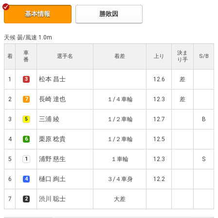
基本情報
勝敗因
天候 曇
/
風速 1.0m
車
決ま
着
選手名
着差
上り
S/B
番
り手
松本 昌士
1
3
12.6
差
長崎 達也
2
7
１/４車輪
12.3
差
三浦 綾
3
5
１/２車輪
12.7
B
栗原 稔貴
4
6
１/２車輪
12.5
浦野 慈生
5
1
１車輪
12.3
S
樋口 絢土
6
4
３/４車身
12.2
渋川 聡士
7
2
大差