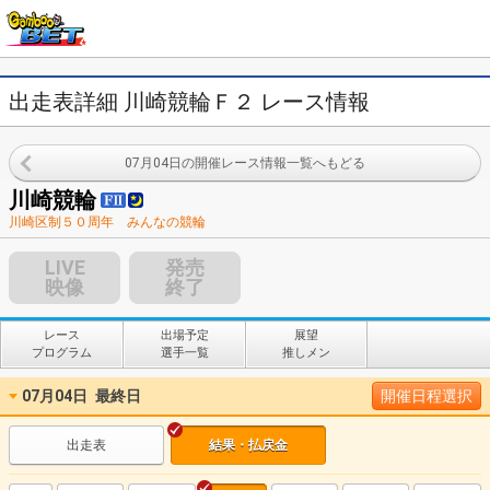
出走表詳細 川崎競輪Ｆ２ レース情報
07月04日の開催レース情報一覧へもどる
川崎競輪
川崎区制５０周年 みんなの競輪
LIVE
発売
映像
終了
レース
出場予定
展望
プログラム
選手一覧
推しメン
07月04日
最終日
開催日程選択
出走表
結果・払戻金