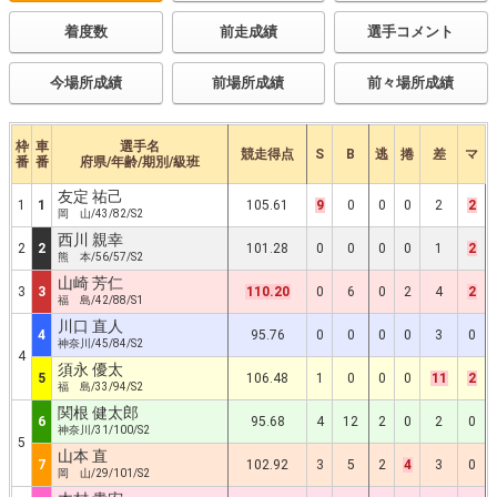
着度数
前走成績
選手コメント
今場所成績
前場所成績
前々場所成績
枠
車
選手名
競走得点
S
B
逃
捲
差
マ
番
番
府県/年齢/期別/級班
友定 祐己
1
1
105.61
9
0
0
0
2
2
岡 山/43/82/S2
西川 親幸
2
2
101.28
0
0
0
0
1
2
熊 本/56/57/S2
山崎 芳仁
3
3
110.20
0
6
0
2
4
2
福 島/42/88/S1
川口 直人
4
95.76
0
0
0
0
3
0
神奈川/45/84/S2
4
須永 優太
5
106.48
1
0
0
0
11
2
福 島/33/94/S2
関根 健太郎
6
95.68
4
12
2
0
2
0
神奈川/31/100/S2
5
山本 直
7
102.92
3
5
2
4
3
0
岡 山/29/101/S2