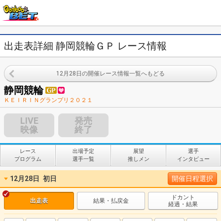
出走表詳細 静岡競輪ＧＰ レース情報
12月28日の開催レース情報一覧へもどる
静岡競輪
ＫＥＩＲＩＮグランプリ２０２１
LIVE
発売
映像
終了
レース
出場予定
展望
選手
プログラム
選手一覧
推しメン
インタビュー
12月28日
初日
開催日程選択
ドカント
出走表
結果・払戻金
経過・結果