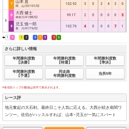
山本 直
7
102.92
3
5
2
4
3
0
岡 山/29/101/S2
大西 健士
8
99.17
2
0
0
0
0
5
神奈川/41/88/S2
6
児玉 慎一郎
9
102.70
4
0
0
0
7
1
香 川/47/76/S2
1
8
5
2
4
7
9
3
6
さらに詳しい情報
年間勝利度数
年間勝利度数
年間勝利度数
【決勝】
【特選】
【準決】
年間勝利度数
同走路
当所5年
【予選】
年間勝利度数
※各項目トップの数値は赤字で表示されます。
レース評
地元奮起の大石剣。最終日こそ人気に応える。大西が続き南関ワ
ンツー。佐伯がハッスルすれば、山本−児玉が一気にスパート