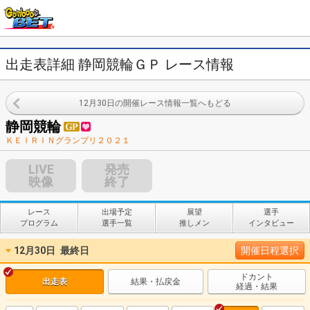
出走表詳細 静岡競輪ＧＰ レース情報
12月30日の開催レース情報一覧へもどる
静岡競輪
ＫＥＩＲＩＮグランプリ２０２１
LIVE
発売
映像
終了
レース
出場予定
展望
選手
プログラム
選手一覧
推しメン
インタビュー
12月30日
最終日
開催日程選択
ドカント
出走表
結果・払戻金
経過・結果