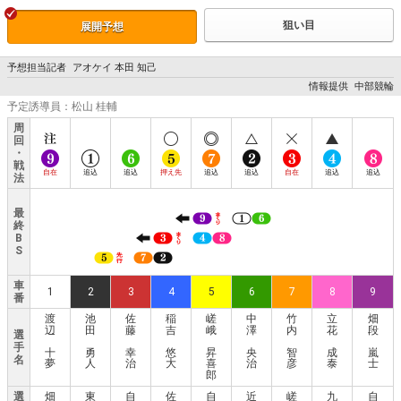
狙い目
展開予想
予想担当記者
アオケイ 本田 知己
情報提供
中部競輪
予定誘導員：松山 桂輔
周
回
・
戦
自在
追込
追込
押え先
追込
追込
自在
追込
追込
法
最
終
B
S
車
1
2
3
4
5
6
7
8
9
番
渡
池
佐
稲
嵯
中
竹
立
畑
辺
田
藤
吉
峨
澤
内
花
段
選
手
十
勇
幸
悠
昇
央
智
成
嵐
名
夢
人
治
大
喜
治
彦
泰
士
郎
選
畑
東
自
佐
自
近
嵯
九
自