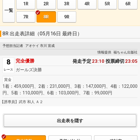
1R
2R
3R
4R
5R
6R
一覧
7R
8R
9R
8R 出走表詳細（05月16日 最終日）
予想担当記者
アオケイ 市川 宣成
情報提供
福ちゃん出版社
8
完全優勝
発走予定
23:10
投票締切
23:05
ガールズ決勝
レース
賞金
1着：459,000円、2着：231,000円、3着：147,000円、4着：122,000
円、5着：110,000円、6着：103,000円、7着：99,000円
【誘導員】武市 和人 Ａ２