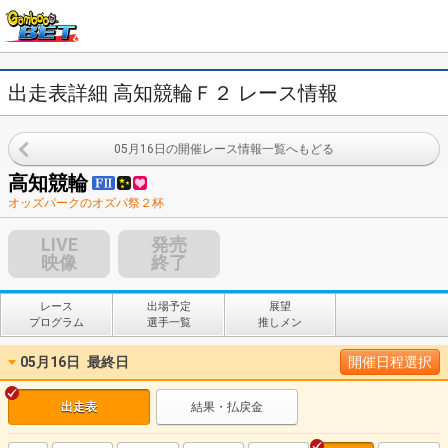
出走表詳細 高知競輪Ｆ２ レース情報
05月16日の開催レース情報一覧へもどる
高知競輪
オッズパークのオズパ祭２杯
LIVE
発売
映像
終了
レース
出場予定
展望
プログラム
選手一覧
推しメン
05月16日
最終日
開催日程選択
出走表
結果・払戻金