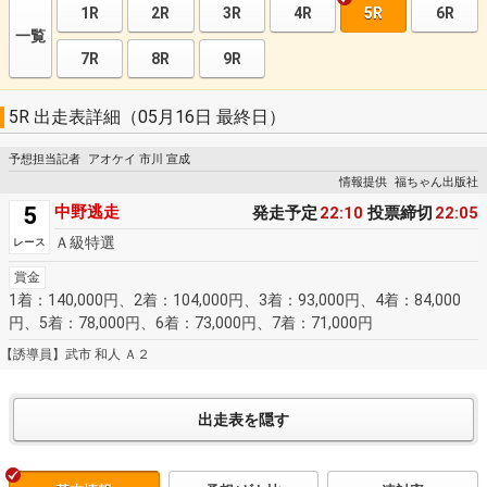
1R
2R
3R
4R
5R
6R
一覧
7R
8R
9R
5R 出走表詳細（05月16日 最終日）
予想担当記者
アオケイ 市川 宣成
情報提供
福ちゃん出版社
5
中野逃走
発走予定
22:10
投票締切
22:05
Ａ級特選
レース
賞金
1着：140,000円、2着：104,000円、3着：93,000円、4着：84,000
円、5着：78,000円、6着：73,000円、7着：71,000円
【誘導員】武市 和人 Ａ２