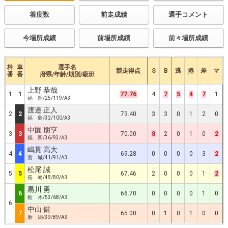
着度数
前走成績
選手コメント
今場所成績
前場所成績
前々場所成績
枠
車
選手名
競走得点
S
B
逃
捲
差
マ
番
番
府県/年齢/期別/級班
上野 恭哉
1
1
77.76
4
7
5
4
7
1
福 岡/25/119/A3
渡邉 正人
2
2
73.40
3
3
0
1
2
0
福 島/32/100/A3
中園 朋亨
3
3
70.00
8
2
0
1
0
2
福 岡/36/93/A3
嶋貫 高大
4
4
69.28
0
0
0
0
3
2
宮 城/41/91/A3
松尾 誠
5
5
67.46
2
0
0
0
1
2
長 崎/48/80/A3
黒川 勇
6
66.70
0
0
0
0
1
0
栃 木/53/68/A3
6
中山 健
7
65.00
0
1
0
1
0
0
新 潟/39/89/A3