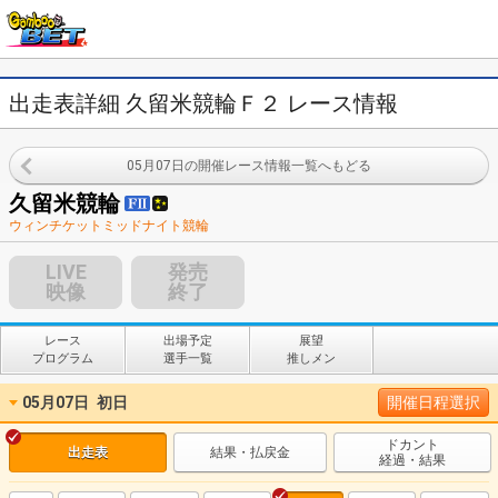
出走表詳細 久留米競輪Ｆ２ レース情報
05月07日の開催レース情報一覧へもどる
久留米競輪
ウィンチケットミッドナイト競輪
LIVE
発売
映像
終了
レース
出場予定
展望
プログラム
選手一覧
推しメン
05月07日
初日
開催日程選択
ドカント
出走表
結果・払戻金
経過・結果