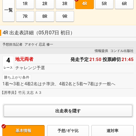
1R
2R
3R
4R
5R
6R
一覧
7R
8R
9R
4R 出走表詳細（05月07日 初日）
予想担当記者
アオケイ 忍足 修一
情報提供
コンドル出版社
4
地元両者
発走予定
21:50
投票締切
21:45
チャレンジ予選
レース
勝ち上がり条件
1着〜3着と4着2名はチ準決、4着2名と5着〜7着はチ一般へ
【誘導員】竹元 太志 Ａ３
基本情報
予想/ギヤ比
連対率