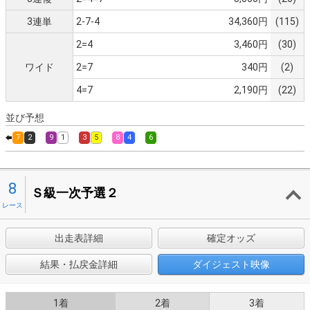
3連単
2-7-4
34,360円
(115)
2=4
3,460円
(30)
ワイド
2=7
340円
(2)
4=7
2,190円
(22)
並び予想
7
2
9
1
3
5
8
4
6
8
Ｓ級一次予選２
レース
出走表詳細
確定オッズ
結果・払戻金詳細
ダイジェスト映像
1着
2着
3着