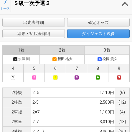
7
Ｓ級一次予選２
レース
出走表詳細
確定オッズ
結果・払戻金詳細
ダイジェスト映像
1着
2着
3着
永澤 剛
新田 祐大
松岡 貴久
2
7
4
4
5
6
7
8
9
1
8
5
9
6
3
2枠複
2=5
1,110円
(6)
2枠単
2-5
2,580円
(12)
2車複
2=7
1,100円
(4)
2車単
2-7
3,010円
(13)
3連複
2=4=7
8,060円
(26)