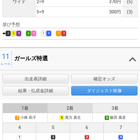
ワイド
2=9
370円
(5)
5=9
300円
(3)
並び予想
2
5
9
6
8
1
4
7
3
11
ガールズ特選
レース
出走表詳細
確定オッズ
結果・払戻金詳細
ダイジェスト映像
1着
2着
3着
小林 莉子
尾方 真生
飯田 風音
7
5
6
4
5
6
7
1
2
3
4