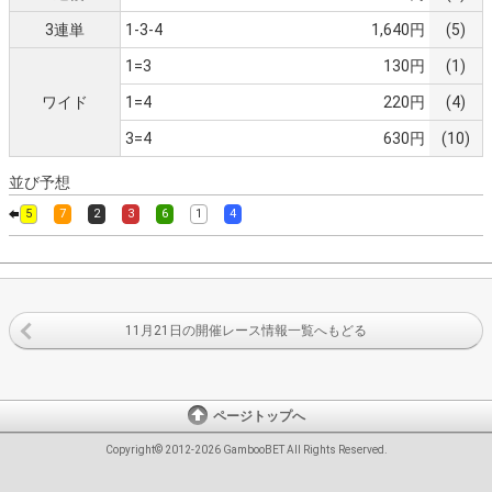
3連単
1-3-4
1,640円
(5)
1=3
130円
(1)
ワイド
1=4
220円
(4)
3=4
630円
(10)
並び予想
5
7
2
3
6
1
4
11月21日の開催レース情報一覧へもどる
ページトップへ
Copyright© 2012-2026 GambooBET All Rights Reserved.