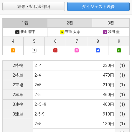
結果・払戻金詳細
ダイジェスト映像
1着
2着
3着
新山 響平
守澤 太志
和田 圭
2
5
9
4
5
6
7
8
9
7
1
3
8
4
6
2枠複
2=4
230円
(1)
2枠単
2-4
470円
(1)
2車複
2=5
210円
(1)
2車単
2-5
460円
(1)
3連複
2=5=9
400円
(1)
3連単
2-5-9
910円
(1)
2=5
130円
(1)