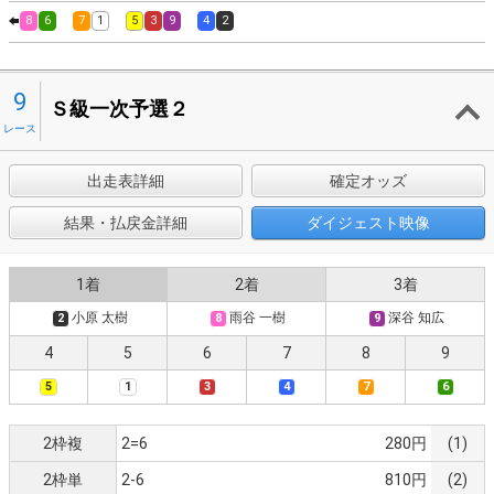
8
6
7
1
5
3
9
4
2
9
Ｓ級一次予選２
レース
出走表詳細
確定オッズ
結果・払戻金詳細
ダイジェスト映像
1着
2着
3着
小原 太樹
雨谷 一樹
深谷 知広
2
8
9
4
5
6
7
8
9
5
1
3
4
7
6
2枠複
2=6
280円
(1)
2枠単
2-6
810円
(2)