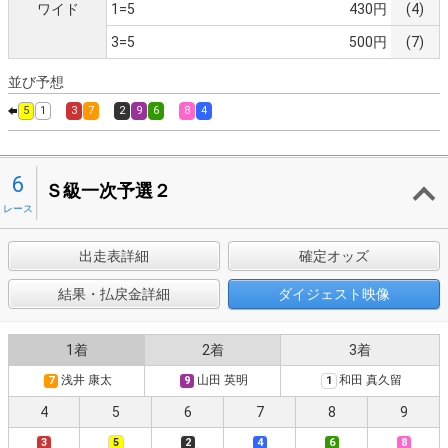
ワイド
1=5
430円
(4)
3=5
500円
(7)
並び予想
5
1
3
7
2
9
6
8
4
6
Ｓ級一次予選２
レース
出走表詳細
確定オッズ
結果・払戻金詳細
ダイジェスト映像
1着
2着
3着
浅井 康太
山田 英明
和田 真久留
7
9
1
4
5
6
7
8
9
3
5
2
4
6
8