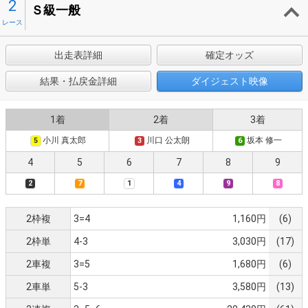
2
Ｓ級一般
レース
出走表詳細
確定オッズ
結果・払戻金詳細
ダイジェスト映像
1着
2着
3着
小川 真太郎
川口 公太朗
坂本 修一
5
3
6
4
5
6
7
8
9
2
7
1
4
9
8
2枠複
3=4
1,160円
(6)
2枠単
4-3
3,030円
(17)
2車複
3=5
1,680円
(6)
2車単
5-3
3,580円
(13)