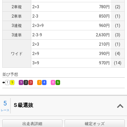
2車複
2=3
780円
(2)
2車単
2-3
850円
(1)
3連複
2=3=9
960円
(1)
3連単
2-3-9
2,630円
(3)
2=3
210円
(1)
ワイド
2=9
390円
(4)
3=9
970円
(14)
並び予想
1
5
9
2
3
7
4
8
6
5
Ｓ級選抜
レース
出走表詳細
確定オッズ