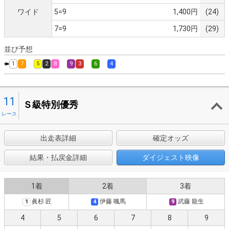
ワイド
5=9
1,400円
(24)
7=9
1,730円
(29)
並び予想
1
7
5
2
8
9
3
6
4
11
Ｓ級特別優秀
レース
出走表詳細
確定オッズ
結果・払戻金詳細
ダイジェスト映像
1着
2着
3着
眞杉 匠
伊藤 颯馬
武藤 龍生
1
4
9
4
5
6
7
8
9