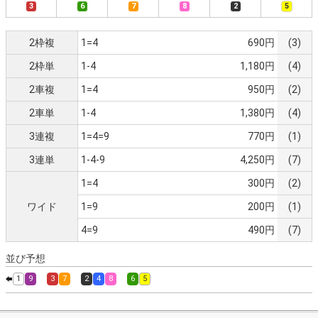
3
6
7
8
2
5
2枠複
1=4
690円
(3)
2枠単
1-4
1,180円
(4)
2車複
1=4
950円
(2)
2車単
1-4
1,380円
(4)
3連複
1=4=9
770円
(1)
3連単
1-4-9
4,250円
(7)
1=4
300円
(2)
ワイド
1=9
200円
(1)
4=9
490円
(7)
並び予想
1
9
3
7
2
4
8
6
5