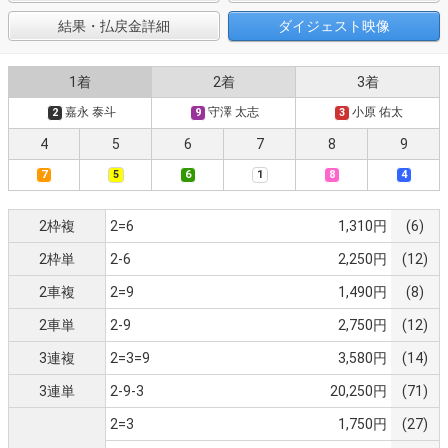
結果・払戻金詳細
ダイジェスト映像
1着
2着
3着
嘉永 泰斗
守澤 太志
小原 佑太
2
9
3
4
5
6
7
8
9
7
5
6
1
8
4
2枠複
2=6
1,310円
(6)
2枠単
2-6
2,250円
(12)
2車複
2=9
1,490円
(8)
2車単
2-9
2,750円
(12)
3連複
2=3=9
3,580円
(14)
3連単
2-9-3
20,250円
(71)
2=3
1,750円
(27)