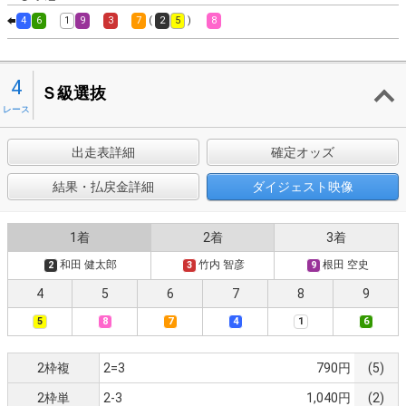
4
6
1
9
3
7
(
2
5
)
8
4
Ｓ級選抜
レース
出走表詳細
確定オッズ
結果・払戻金詳細
ダイジェスト映像
1着
2着
3着
和田 健太郎
竹内 智彦
根田 空史
2
3
9
4
5
6
7
8
9
5
8
7
4
1
6
2枠複
2=3
790円
(5)
2枠単
2-3
1,040円
(2)