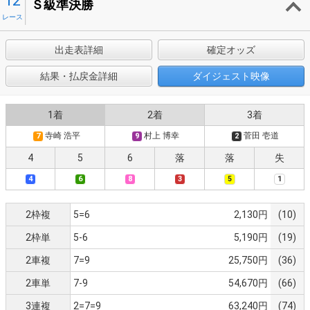
12
Ｓ級準決勝
レース
出走表詳細
確定オッズ
結果・払戻金詳細
ダイジェスト映像
1着
2着
3着
寺崎 浩平
村上 博幸
菅田 壱道
7
9
2
4
5
6
落
落
失
4
6
8
3
5
1
2枠複
5=6
2,130円
(10)
2枠単
5-6
5,190円
(19)
2車複
7=9
25,750円
(36)
2車単
7-9
54,670円
(66)
3連複
2=7=9
63,240円
(74)