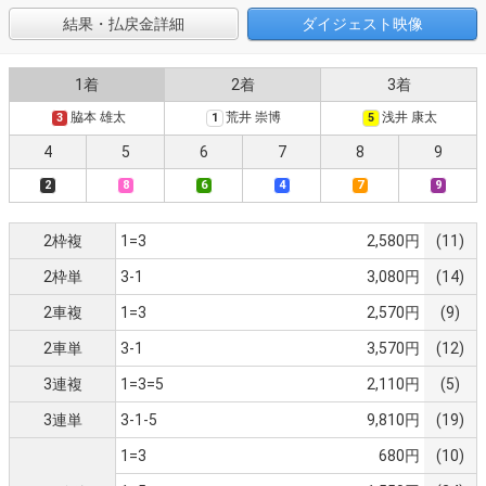
結果・払戻金詳細
ダイジェスト映像
1着
2着
3着
脇本 雄太
荒井 崇博
浅井 康太
3
1
5
4
5
6
7
8
9
2
8
6
4
7
9
2枠複
1=3
2,580円
(11)
2枠単
3-1
3,080円
(14)
2車複
1=3
2,570円
(9)
2車単
3-1
3,570円
(12)
3連複
1=3=5
2,110円
(5)
3連単
3-1-5
9,810円
(19)
1=3
680円
(10)