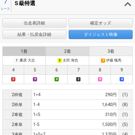
7
Ｓ級特選
レース
出走表詳細
確定オッズ
結果・払戻金詳細
ダイジェスト映像
1着
2着
3着
桑原 大志
太田 海也
伊藤 颯馬
1
5
7
4
5
6
7
8
9
3
9
6
2
8
4
2枠複
1=4
290円
(1)
2枠単
1-4
1,640円
(8)
2車複
1=5
310円
(1)
2車単
1-5
1,500円
(5)
3連複
1=5=7
1,370円
(4)