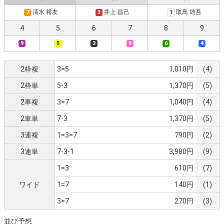
清水 裕友
井上 昌己
取鳥 雄吾
7
3
1
4
5
6
7
8
9
9
5
2
8
6
4
2枠複
3=5
1,010円
(4)
2枠単
5-3
1,370円
(5)
2車複
3=7
1,040円
(4)
2車単
7-3
1,370円
(5)
3連複
1=3=7
790円
(2)
3連単
7-3-1
3,980円
(9)
1=3
610円
(7)
ワイド
1=7
140円
(1)
3=7
270円
(3)
並び予想