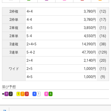
2枠複
4=4
3,780円
(12)
2枠単
4-4
3,780円
(17)
2車複
4=5
3,850円
(11)
2車単
5-4
4,550円
(16)
3連複
2=4=5
14,390円
(38)
3連単
5-4-2
47,700円
(129)
2=4
2,140円
(20)
ワイド
2=5
1,000円
(11)
4=5
1,000円
(9)
並び予想
9
2
5
7
3
4
1
8
6