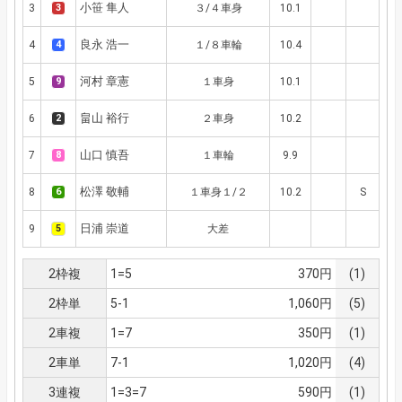
小笹 隼人
3
3
３/４車身
10.1
良永 浩一
4
4
１/８車輪
10.4
河村 章憲
5
9
１車身
10.1
畠山 裕行
6
2
２車身
10.2
山口 慎吾
7
8
１車輪
9.9
松澤 敬輔
8
6
１車身１/２
10.2
S
日浦 崇道
9
5
大差
2枠複
1=5
370円
(1)
2枠単
5-1
1,060円
(5)
2車複
1=7
350円
(1)
2車単
7-1
1,020円
(4)
3連複
1=3=7
590円
(1)