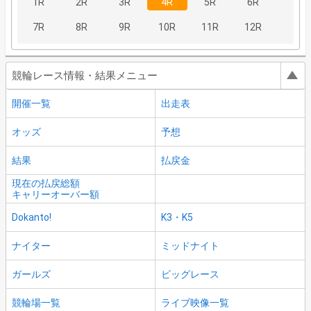
1R
2R
3R
4R
5R
6R
7R
8R
9R
10R
11R
12R
競輪レース情報・結果メニュー
開催一覧
出走表
オッズ
予想
結果
払戻金
現在の払戻総額
キャリーオーバー額
Dokanto!
K3・K5
ナイター
ミッドナイト
ガールズ
ビッグレース
競輪場一覧
ライブ映像一覧