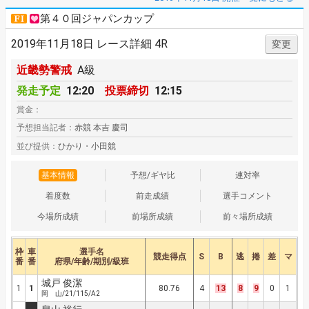
第４０回ジャパンカップ
2019年11月18日 レース詳細 4R
変更
近畿勢警戒
A級
発走予定
12:20
投票締切
12:15
賞金：
予想担当記者：
赤競 本吉 慶司
並び提供：
ひかり・小田競
基本情報
予想/ギヤ比
連対率
着度数
前走成績
選手コメント
今場所成績
前場所成績
前々場所成績
枠
車
選手名
競走得点
S
B
逃
捲
差
マ
番
番
府県/年齢/期別/級班
城戸 俊潔
1
1
80.76
4
13
8
9
0
1
岡 山/21/115/A2