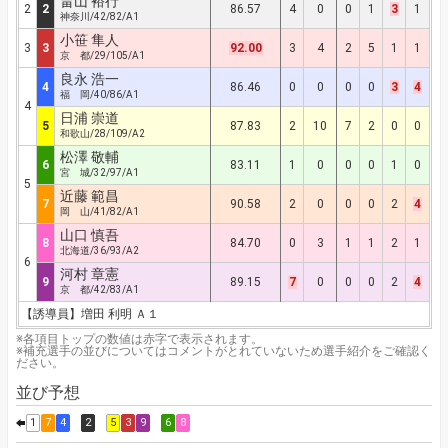
畠山 裕行
2
2
86.57
4
0
0
1
3
1
神奈川/42/82/A1
小笹 隼人
3
3
92.00
3
4
2
5
1
1
京 都/29/105/A1
良永 浩一
4
86.46
0
0
0
0
3
4
福 岡/40/86/A1
4
日浦 崇道
5
87.83
2
10
7
2
0
0
和歌山/28/109/A2
松澤 敬輔
6
83.11
1
0
0
0
1
0
宮 城/32/97/A1
5
近藤 範昌
7
90.58
2
0
0
0
2
4
岡 山/41/82/A1
山口 慎吾
8
84.70
0
3
1
1
2
1
北海道/36/93/A2
6
河村 章憲
9
89.15
7
0
0
0
2
4
京 都/42/83/A1
【誘導員】増田 利明 Ａ１
※各項目トップの数値は赤字で表示されます。
※補充選手の並びについてはコメントがとれていないため選手紹介をご確認く
ださい。
並び予想
1
7
4
2
5
3
9
6
8