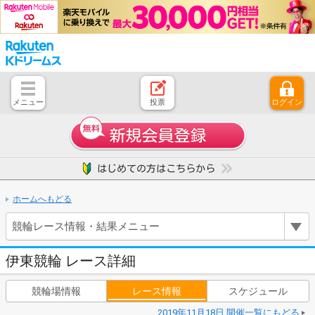
メニュー
投票
ログイン
とじる
ホーム
はじめての方へ
競輪レース情報・結果
レース開催スケジュール
注目開催レース
キャンペーン一覧
よくある質問
お問い合わせ
ご意見、ご要望
ホームへもどる
競輪レース情報・結果メニュー
伊東競輪 レース詳細
競輪場情報
レース情報
スケジュール
2019年11月18日 開催一覧にもどる