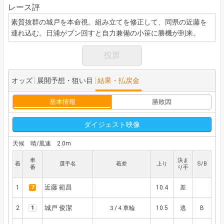
レース評
素質抜群の城戸を本命視。組み立てを修正して、同県の近藤を
連れ込む。日浦がブン回すと自力兼備の小笹に勝機が到来。
投票
オッズ
展開予想・狙い目
結果・払戻金
基本情報
勝敗因
ダイジェスト映像
天候 晴/風速 2.0m
車
決ま
着
選手名
着差
上り
S/B
番
り手
近藤 範昌
1
7
10.4
差
城戸 俊潔
2
1
３/４車輪
10.5
逃
B