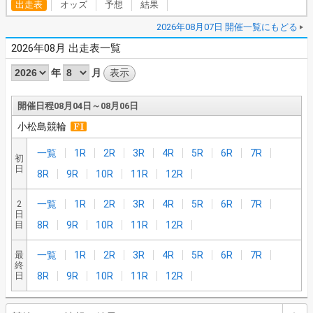
出走表
オッズ
予想
結果
2026年08月07日 開催一覧にもどる
2026年08月 出走表一覧
年
月
開催日程08月04日～08月06日
小松島競輪
一覧
1R
2R
3R
4R
5R
6R
7R
初
日
8R
9R
10R
11R
12R
2
一覧
1R
2R
3R
4R
5R
6R
7R
日
目
8R
9R
10R
11R
12R
最
一覧
1R
2R
3R
4R
5R
6R
7R
終
日
8R
9R
10R
11R
12R