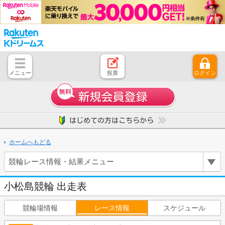
メニュー
投票
ログイン
とじる
ホーム
はじめての方へ
競輪レース情報・結果
レース開催スケジュール
注目開催レース
キャンペーン一覧
よくある質問
お問い合わせ
ご意見、ご要望
ホームへもどる
競輪レース情報・結果メニュー
小松島競輪 出走表
競輪場情報
レース情報
スケジュール