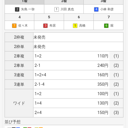
1着
2着
3着
2
矢島 一弥
1
川田 真也
4
小林 和彦
4
5
6
7
7
佐々木
3
布居
5
高橋
6
堀
2枠複
未発売
2枠単
未発売
2車複
1=2
110円
(1)
2車単
2-1
240円
(2)
3連複
1=2=4
160円
(1)
3連単
2-1-4
350円
(2)
1=2
100円
(1)
ワイド
1=4
130円
(2)
2=4
150円
(3)
並び予想