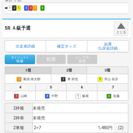
1
2
5
4
3
7
6
5R
Ａ級予選
結果
出走表詳細
確定オッズ
払戻金詳細
シンプル
ダイジェスト
投票
映像
投票
1着
2着
3着
7
菊池 竣太朗
2
東 鉄也
5
舟山 佑京
4
5
6
7
3
山崎
4
中野
1
飯尾
6
佐藤
2枠複
未発売
2枠単
未発売
2車複
2=7
1,480円
(2)