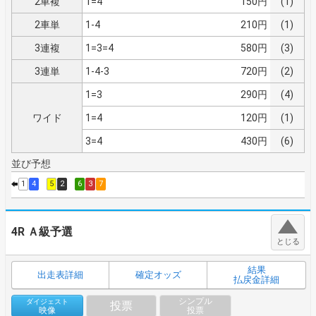
2車複
1=4
150円
(1)
2車単
1-4
210円
(1)
3連複
1=3=4
580円
(3)
3連単
1-4-3
720円
(2)
1=3
290円
(4)
ワイド
1=4
120円
(1)
3=4
430円
(6)
並び予想
1
4
5
2
6
3
7
4R
Ａ級予選
結果
出走表詳細
確定オッズ
払戻金詳細
シンプル
ダイジェスト
投票
映像
投票