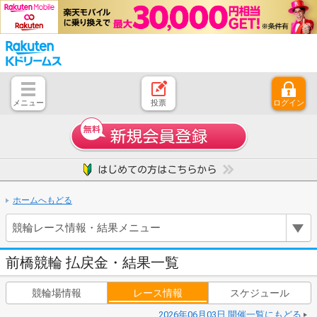
メニュー
投票
ログイン
とじる
ホーム
はじめての方へ
競輪レース情報・結果
レース開催スケジュール
注目開催レース
キャンペーン一覧
よくある質問
お問い合わせ
ご意見、ご要望
ホームへもどる
競輪レース情報・結果メニュー
前橋競輪 払戻金・結果一覧
競輪場情報
レース情報
スケジュール
2026年06月03日 開催一覧にもどる