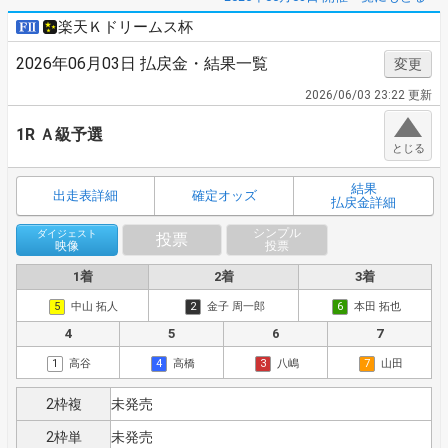
楽天Ｋドリームス杯
2026年06月03日 払戻金・結果一覧
変更
2026/06/03 23:22 更新
1R
Ａ級予選
結果
出走表詳細
確定オッズ
払戻金詳細
シンプル
ダイジェスト
投票
映像
投票
1着
2着
3着
5
中山 拓人
2
金子 周一郎
6
本田 拓也
4
5
6
7
1
高谷
4
高橋
3
八嶋
7
山田
2枠複
未発売
2枠単
未発売