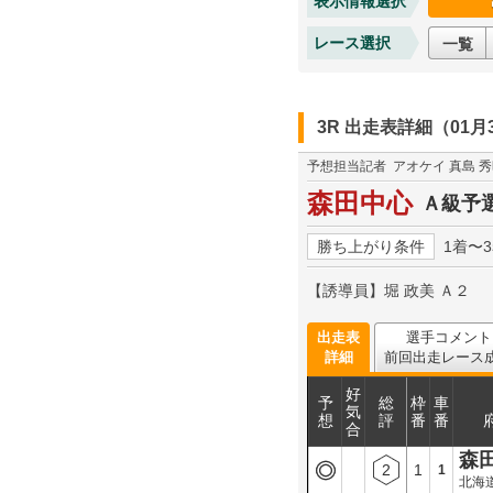
表示情報選択
レース選択
一覧
3R 出走表詳細（01月
予想担当記者
アオケイ 真島 
森田中心
Ａ級予
勝ち上がり条件
1着〜
【誘導員】堀 政美 Ａ２
出走表
選手コメント
詳細
前回出走レース
好
予
総
枠
車
気
想
評
番
番
合
森田
2
1
1
北海道