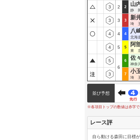
山内
3
2
2
静 岡
新井
3
3
3
埼 玉
八嶋
4
4
4
北海道/
阿部
4
5
5
東 京
佐
5
6
神奈川/
6
小玉
3
7
埼 玉/
並び予想
※各項目トップの数値は赤字で
レース評
自ら動ける森田に目標