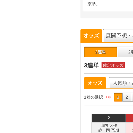
京勢。
オッズ
展開予想・
3連単
2
3連単
確定オッズ
オッズ
人気順・
1着の選択
1
2
2
山内 大作
静 岡 75期