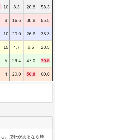
9
10
8.3
20.8
58.3
3
8
16.6
38.8
55.5
1
10
20.0
26.6
33.3
4
15
4.7
9.5
28.5
4
5
29.4
47.0
70.5
1
4
20.0
50.0
60.0
配も。逆転があるなら埼