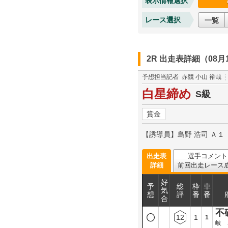
表示情報選択
レース選択
一覧
2R 出走表詳細（08月
予想担当記者
赤競 小山 裕哉
白星締め
S級
賞金
【誘導員】島野 浩司 Ａ１
出走表
選手コメント
詳細
前回出走レース
好
予
総
枠
車
気
想
評
番
番
合
不
12
1
1
岐 阜