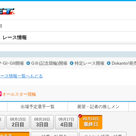
細
１ レース情報
P･GI･GII開催
GⅢ(記念競輪)開催
特定レース開催
Dokanto!発
レース情報一覧へもどる
オールスター競輪
出場予定選手一覧
展望・記者の推しメン
08月18日
日
08月15日
08月16日
08月17日
最終日
2日目
3日目
4日目