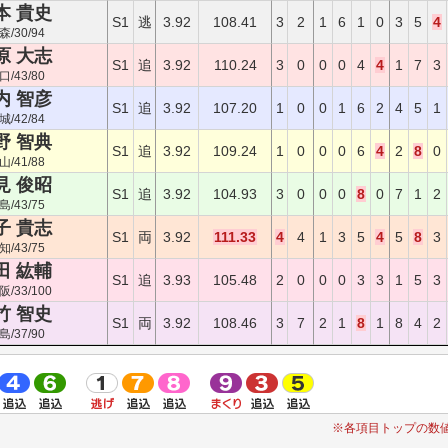
本 貴史
S1
逃
3.92
108.41
3
2
1
6
1
0
3
5
4
/30/94
原 大志
S1
追
3.92
110.24
3
0
0
0
4
4
1
7
3
/43/80
内 智彦
S1
追
3.92
107.20
1
0
0
1
6
2
4
5
1
/42/84
野 智典
S1
追
3.92
109.24
1
0
0
0
6
4
2
8
0
/41/88
見 俊昭
S1
追
3.92
104.93
3
0
0
0
8
0
7
1
2
/43/75
子 貴志
S1
両
3.92
111.33
4
4
1
3
5
4
5
8
3
/43/75
田 紘輔
S1
追
3.93
105.48
2
0
0
0
3
3
1
5
3
/33/100
竹 智史
S1
両
3.92
108.46
3
7
2
1
8
1
8
4
2
/37/90
※各項目トップの数