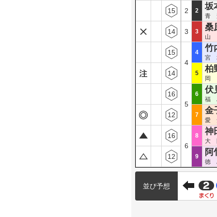
坂
15
2
2
青 森
桑
14
3
3
山 口
竹
15
4
宮 城
4
柏
14
5
岡 山
伏
16
6
福 島
5
金
12
7
愛 知
神
16
8
大 阪
6
阿
12
9
徳 島
並び予想