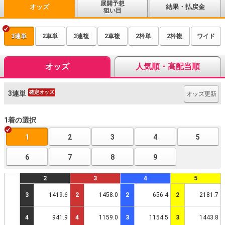
展開予想
オッズ
結果・払戻金
狙い目
3連単
2車単
3連複
2車複
2枠単
2枠複
ワイド
オッズ
人気順・高配当順
3連単
確定オッズ
オッズ更新
1着の選択
1
2
3
4
5
6
7
8
9
2
3
4
5
3
1419.6
2
1458.0
2
656.4
2
2181.7
4
941.9
4
1159.0
3
1154.5
3
1443.8