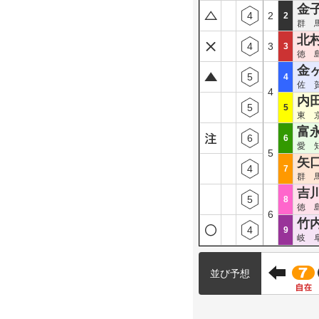
金子
4
2
2
群 馬
北村
4
3
3
徳 島
金
5
4
佐 賀/
4
内田
5
5
東 京
富永
6
6
愛 知
5
矢
4
7
群 馬
吉川
5
8
徳 島/
6
竹内
4
9
岐 阜
並び予想