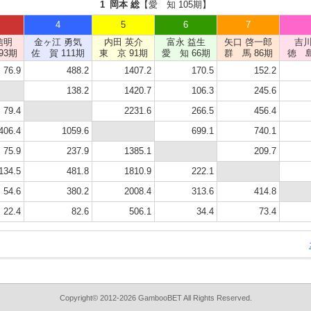
1
岡本 総
【愛 知 105期】
4
5
6
7
信明
金ヶ江 勇気
内田 英介
富永 益生
矢口 啓一郎
吉川
93期
佐 賀 111期
東 京 91期
愛 知 66期
群 馬 86期
徳 島
76.9
488.2
1407.2
170.5
152.2
138.2
1420.7
106.3
245.6
79.4
2231.6
266.5
456.4
406.4
1059.6
699.1
740.1
75.9
237.9
1385.1
209.7
134.5
481.8
1810.9
222.1
54.6
380.2
2008.4
313.6
414.8
22.4
82.6
506.1
34.4
73.4
Copyright© 2012-2026 GambooBET All Rights Reserved.