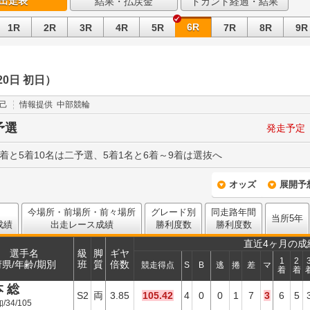
出走表
結果・払戻金
ドカント経過・結果
6R
1R
2R
3R
4R
5R
7R
8R
9R
20日 初日）
知己
情報提供
中部競輪
予選
発走予定
4着と5着10名は二予選、5着1名と6着～9着は選抜へ
オッズ
展開予
今場所・前場所・前々場所
グレード別
同走路年間
当所5年
成績
出走レース成績
勝利度数
勝利度数
直近4ヶ月の成
選手名
級
脚
ギヤ
1
2
府県/年齢/期別
班
質
倍数
競走得点
S
B
逃
捲
差
マ
着
着
 総
S2
両
3.85
105.42
4
0
0
1
7
3
6
5
34/105