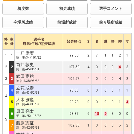
着度数
前走成績
選手コメント
今場所成績
前場所成績
前々場所成績
枠
車
選手名
競走得点
S
B
逃
捲
差
マ
番
番
府県/年齢/期別/級班
一戸 康宏
1
1
99.30
2
7
1
1
2
1
埼 玉/34/101/S2
筒井 敦史
2
2
107.50
4
0
0
0
6
3
岡 山/45/85/S1
武田 憲祐
3
3
102.57
4
0
0
0
4
2
神奈川/38/93/S2
立花 成泰
4
95.03
0
0
0
0
1
1
岡 山/43/82/S2
4
大木 雅也
5
98.28
0
0
0
0
1
4
静 岡/46/83/S2
原田 亮太
6
93.37
6
18
9
3
0
0
千 葉/25/115/S2
5
藤原 憲征
7
102.35
1
0
0
0
5
2
新 潟/42/85/S2