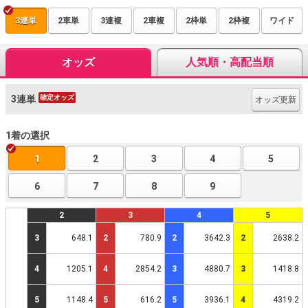
3連単
2車単
3連複
2車複
2枠単
2枠複
ワイド
オッズ
人気順・高配当順
3連単
確定オッズ
オッズ更新
1着の選択
1
2
3
4
5
6
7
8
9
2
3
4
5
3
648.1
2
780.9
2
3642.3
2
2638.2
4
1205.1
4
2854.2
3
4880.7
3
1418.8
5
1148.4
5
616.2
5
3936.1
4
4319.2