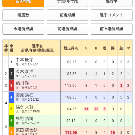
基本情報
予想/ギヤ比
連対率
着度数
前走成績
選手コメント
今場所成績
前場所成績
前々場所成績
枠
車
選手名
競走得点
S
B
逃
捲
差
マ
番
番
府県/年齢/期別/級班
中本 匠栄
1
1
109.26
0
0
0
0
3
3
熊 本/34/97/S1
久木原 洋
2
2
103.86
1
4
1
2
2
1
埼 玉/37/97/S1
稲川 翔
3
3
112.00
3
1
0
0
8
2
大 阪/36/90/S1
藤原 憲征
4
102.35
1
0
0
0
5
2
新 潟/42/85/S2
4
福永 大智
5
104.36
11
12
5
3
0
1
大 阪/23/113/S2
島野 浩司
6
92.13
1
0
0
0
0
1
愛 知/52/62/S2
5
原田 研太朗
7
112.56
4
8
4
16
2
0
徳 島/31/98/S1