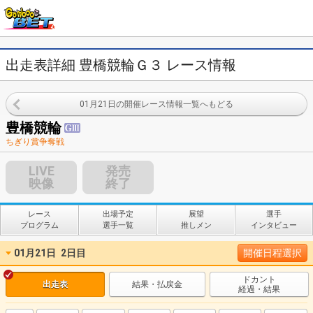
出走表詳細 豊橋競輪Ｇ３ レース情報
01月21日の開催レース情報一覧へもどる
豊橋競輪
ちぎり賞争奪戦
LIVE
発売
映像
終了
レース
出場予定
展望
選手
プログラム
選手一覧
推しメン
インタビュー
01月21日
2日目
開催日程選択
ドカント
出走表
結果・払戻金
経過・結果