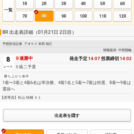
1R
2R
3R
4R
5R
6R
一覧
7R
8R
9R
10R
11R
12R
8R 出走表詳細（01月21日 2日目）
予想担当記者
アオケイ 本田 知己
情報提供
中部競輪
8
９連勝中
発走予定
14:07
投票締切
14:02
Ｓ級二予選
レース
勝ち上がり条件
1着〜3着と4着6名は準決勝、4着1名と5着〜7着は特選、8着〜9着は
選抜へ
【誘導員】松山 桂輔 Ａ１