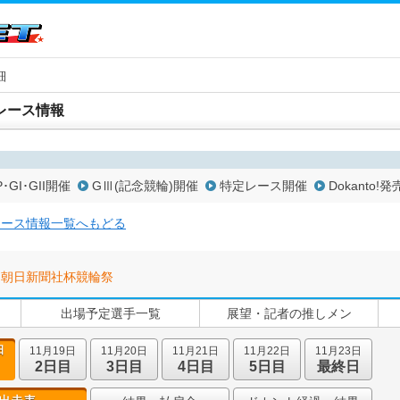
細
レース情報
P･GI･GII開催
GⅢ(記念競輪)開催
特定レース開催
Dokanto!発
レース情報一覧へもどる
朝日新聞社杯競輪祭
出場予定選手一覧
展望・記者の推しメン
日
11月19日
11月20日
11月21日
11月22日
11月23日
2日目
3日目
4日目
5日目
最終日