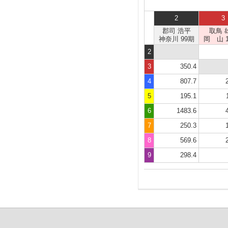
2
3
郡司 浩平
取鳥 
神奈川 99期
岡 山 
2
3
350.4
4
807.7
5
195.1
6
1483.6
7
250.3
8
569.6
9
298.4