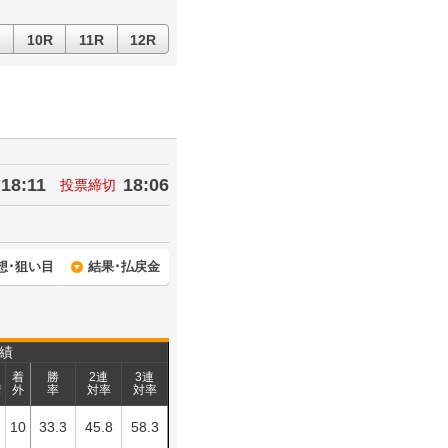
10R
11R
12R
18:11
18:06
投票締切
想･狙い目
結果･払戻金
績
着
勝
2連
3連
着
外
率
対率
対率
10
33.3
45.8
58.3