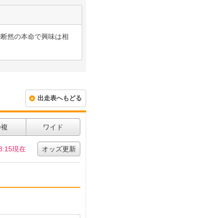
・断然の本命で興味は相
出走表へもどる
枠複
ワイド
18:15現在
オッズ更新