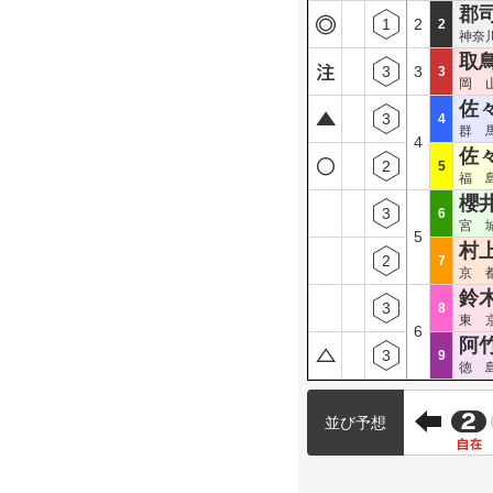
郡司
1
2
2
神奈川
取鳥
3
3
3
岡 山/
佐
3
4
群 馬/
4
佐
2
5
福 島
櫻井
3
6
宮 城/
5
村上
2
7
京 都
鈴木
3
8
東 京/
6
阿竹
3
9
徳 島
並び予想