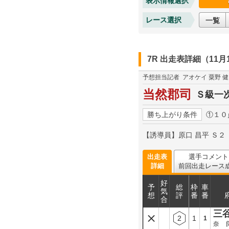
表示情報選択
レース選択
一覧
7R 出走表詳細（11月
予想担当記者
アオケイ 粟野 健
当然郡司
Ｓ級一
勝ち上がり条件
①１０
【誘導員】原口 昌平 Ｓ２
出走表
選手コメント
詳細
前回出走レース
好
予
総
枠
車
気
想
評
番
番
合
三谷
2
1
1
奈 良/