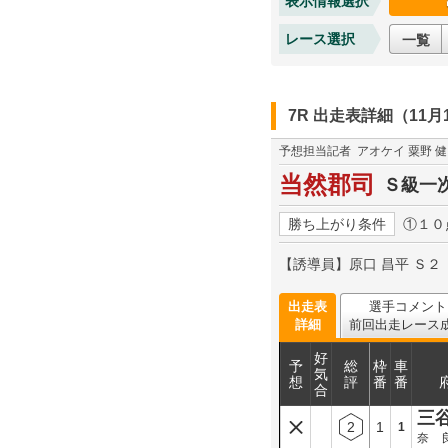
表示情報選択
レース選択
一覧
7R 出走表詳細（11月
予想担当記者
アオケイ 粟野 健
当然郡司
Ｓ級一
勝ち上がり条件
①１０
【誘導員】原口 昌平 Ｓ２
出走表
選手コメント
詳細
前回出走レース
好
予
総
枠
車
気
想
評
番
番
合
三谷
2
1
1
奈 良/