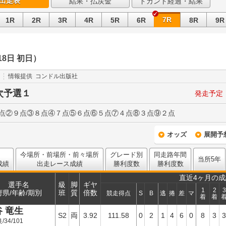
出走表
結果・払戻金
ドカント経過・結果
7R
1R
2R
3R
4R
5R
6R
8R
9R
18日 初日）
情報提供
コンドル出版社
次予選１
発走予定
点②９点③８点④７点⑤６点⑥５点⑦４点⑧３点⑨２点
オッズ
展開予
今場所・前場所・前々場所
グレード別
同走路年間
当所5年
成績
出走レース成績
勝利度数
勝利度数
直近4ヶ月の成
選手名
級
脚
ギヤ
1
2
3
府県/年齢/期別
班
質
倍数
競走得点
S
B
逃
捲
差
マ
着
着
 竜生
S2
両
3.92
111.58
0
2
1
4
6
0
8
3
3
34/101