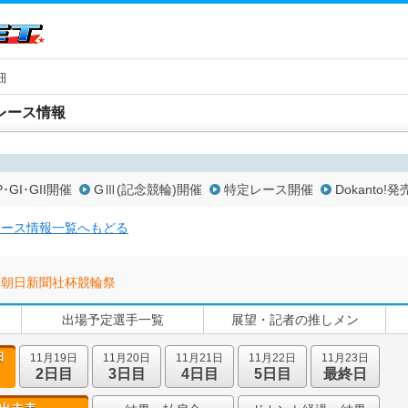
細
レース情報
P･GI･GII開催
GⅢ(記念競輪)開催
特定レース開催
Dokanto!発
レース情報一覧へもどる
朝日新聞社杯競輪祭
出場予定選手一覧
展望・記者の推しメン
日
11月19日
11月20日
11月21日
11月22日
11月23日
2日目
3日目
4日目
5日目
最終日