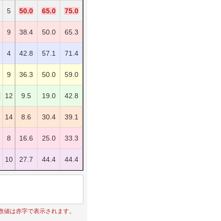
5
50.0
65.0
75.0
9
38.4
50.0
65.3
4
42.8
57.1
71.4
9
36.3
50.0
59.0
12
9.5
19.0
42.8
14
8.6
30.4
39.1
8
16.6
25.0
33.3
10
27.7
44.4
44.4
数値は赤字で表示されます。