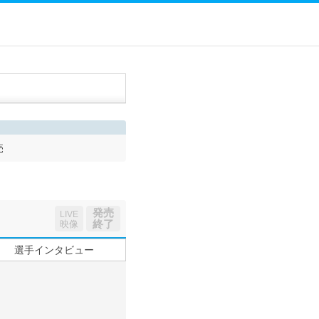
売
発売
LIVE
終了
映像
選手インタビュー