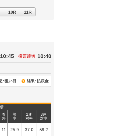
10R
11R
10:45
10:40
投票締切
想･狙い目
結果･払戻金
績
着
勝
2連
3連
外
率
対率
対率
11
25.9
37.0
59.2