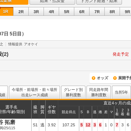
出走表
結果・払戻金
ドカント経過・結果
1R
2R
3R
4R
5R
6R
7R
8R
9R
07日 5日目）
信之
情報提供
アオケイ
(2)
発走予定
オッズ
展開予
今場所・前場所・前々場所
グレード別
同走路年間
当所5年
成績
出走レース成績
勝利度数
勝利度数
直近4ヶ月の成
選手名
級
脚
ギヤ
1
2
3
府県/年齢/期別
班
質
倍数
競走得点
S
B
逃
捲
差
マ
着
着
着
谷 拓磨
S1
逃
3.92
107.25
5
12
3
6
1
0
7
3
6
/25/115