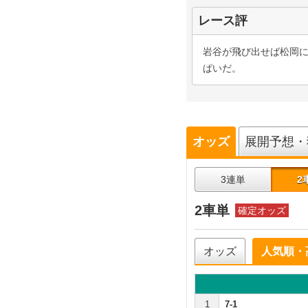
レース評
岩谷が飛び出せば松岡
ぱいだ。
オッズ
展開予想・
3連単
2
2車単
確定オッズ
オッズ
人気順・
1
7-1