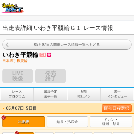
出走表詳細 いわき平競輪Ｇ１ レース情報
05月07日の開催レース情報一覧へもどる
いわき平競輪
日本選手権競輪
LIVE
発売
映像
終了
レース
出場予定
展望
選手
プログラム
選手一覧
推しメン
インタビュー
05月07日
5日目
開催日程選択
ドカント
出走表
結果・払戻金
経過・結果