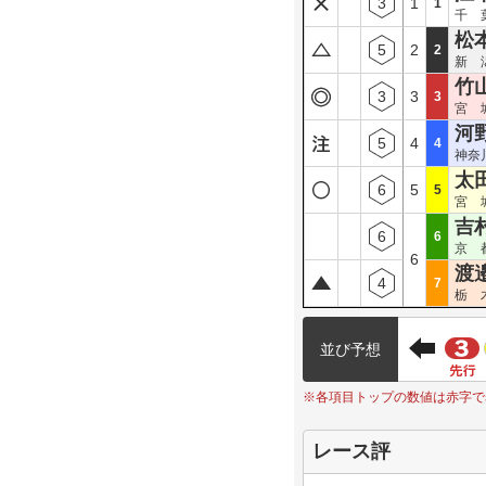
3
1
1
千 葉
松
5
2
2
新 潟
竹
3
3
3
宮 城
河
5
4
4
神奈川
太
6
5
5
宮 城
吉
6
6
京 都
6
渡
4
7
栃 木
並び予想
※各項目トップの数値は赤字で
レース評