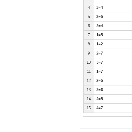
4
3=4
5
3=5
6
2=4
7
1=5
8
1=2
9
2=7
10
3=7
11
1=7
12
2=5
13
2=6
14
4=5
15
4=7
16
5=7
17
3=6