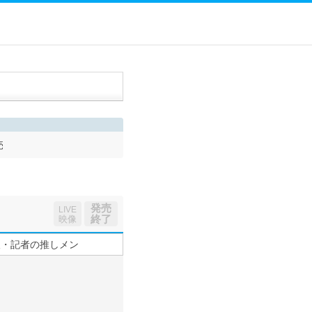
売
発売
LIVE
終了
映像
望・記者の推しメン