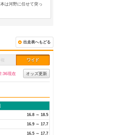
江本は河野に任せて突っ
出走表へもどる
枠複
ワイド
12:36現在
オッズ更新
順
16.8 ～ 18.5
16.9 ～ 17.7
16.5 ～ 17.7