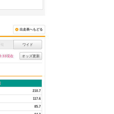
出走表へもどる
枠複
ワイド
08:33現在
オッズ更新
順
210.7
117.6
85.7