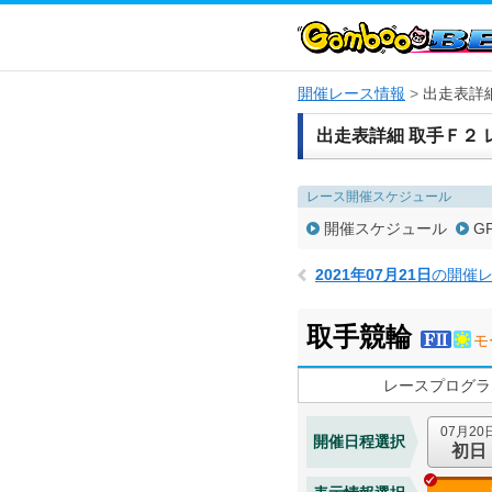
開催レース情報
出走表詳
出走表詳細 取手Ｆ２ 
レース開催スケジュール
開催スケジュール
G
2021年07月21日
の開催
取手競輪
モ
レースプログラ
07月20
開催日程選択
初日