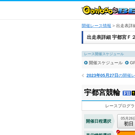
開催レース情報
出走表詳
出走表詳細 宇都宮Ｆ
レース開催スケジュール
開催スケジュール
G
2023年05月27日
の開催
宇都宮競輪
レースプログラ
05月26
開催日程選択
初日