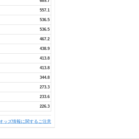
689.7
557.1
536.5
536.5
467.2
438.9
413.8
413.8
344.8
273.3
233.6
226.3
201.1
オッズ情報に関するご注意
190.5
181.0