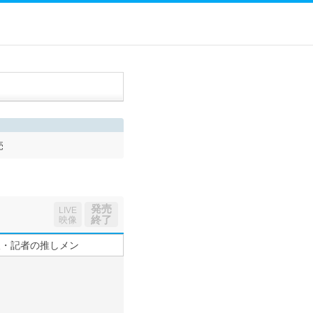
売
発売
LIVE
終了
映像
望・記者の推しメン