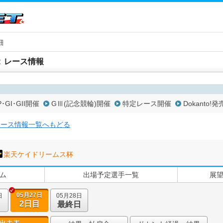
細
２ レース情報
P･GI･GII開催
GⅢ(記念競輪)開催
特定レース開催
Dokanto!発
レース情報一覧へもどる
楽天ケイドリームス杯
ム
出場予定選手一覧
展
05月27日
日
05月28日
2日目
最終日