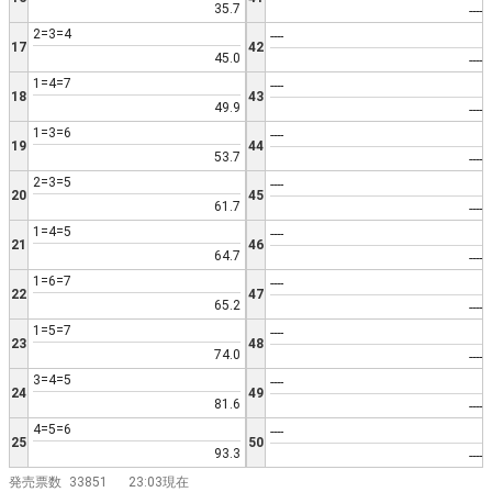
35.7
----
2=3=4
----
17
42
45.0
----
1=4=7
----
18
43
49.9
----
1=3=6
----
19
44
53.7
----
2=3=5
----
20
45
61.7
----
1=4=5
----
21
46
64.7
----
1=6=7
----
22
47
65.2
----
1=5=7
----
23
48
74.0
----
3=4=5
----
24
49
81.6
----
4=5=6
----
25
50
93.3
----
発売票数
33851
23:03現在