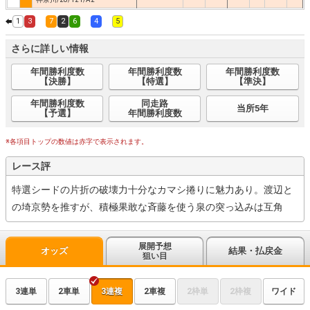
1
3
7
2
6
4
5
さらに詳しい情報
年間勝利度数
年間勝利度数
年間勝利度数
【決勝】
【特選】
【準決】
年間勝利度数
同走路
当所5年
【予選】
年間勝利度数
※各項目トップの数値は赤字で表示されます。
レース評
特選シードの片折の破壊力十分なカマシ捲りに魅力あり。渡辺と
の埼京勢を推すが、積極果敢な斉藤を使う泉の突っ込みは互角
展開予想
オッズ
結果・払戻金
狙い目
3連単
2車単
3連複
2車複
2枠単
2枠複
ワイド