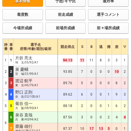
基本情報
予想/ギヤ比
連対率
着度数
前走成績
選手コメント
今場所成績
前場所成績
前々場所成績
枠
車
選手名
競走得点
S
B
逃
捲
差
マ
番
番
府県/年齢/期別/級班
片折 亮太
1
1
94.13
11
11
8
3
3
1
埼 玉/35/92/A1
泉 慶輔
2
2
93.85
7
0
0
0
10
2
宮 城/33/99/A1
渡辺 航平
3
3
89.76
5
0
0
0
8
2
東 京/45/79/A1
野口 正則
4
4
89.62
6
0
0
1
9
3
奈 良/32/105/A1
菊谷 信一
5
5
88.18
2
0
0
1
6
2
大 阪/38/90/A1
泉谷 直哉
6
87.56
3
0
0
2
4
4
兵 庫/40/94/A2
6
齋藤 雄行
7
87.37
10
17
13
5
0
1
神奈川/28/121/A2