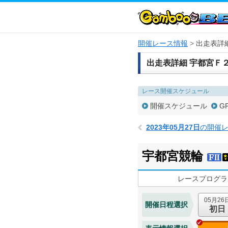
開催レース情報
出走表詳
出走表詳細 宇都宮Ｆ
レース開催スケジュール
開催スケジュール
G
2023年05月27日
の開催
宇都宮競輪
レースプログラ
05月26
開催日程選択
初日