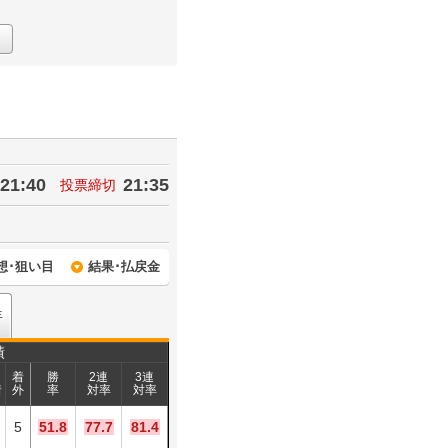
21:40
21:35
投票締切
想･狙い目
結果･払戻金
年
績
着
勝
2連
3連
着
外
率
対率
対率
5
51.8
77.7
81.4