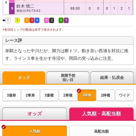
6
鈴木 愼二
9
88.00
0
0
0
1
2
1
神奈川/45/74/A2
1
5
7
3
4
8
2
6
9
※各項目トップの数値は赤字で表示されます。
レース評
単騎となった中川だが、脚力は断トツ。動き良い西浦を対抗に推
す。ライン３車を生かす寺沼や、岡田の突っ込みに注意。
展開予想
オッズ
結果・払戻金
狙い目
3連単
2車単
3連複
2車複
2枠単
2枠複
ワイド
オッズ
人気順・高配当順
人気順
高配当順