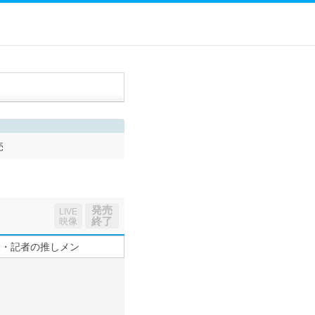
売
発売
LIVE
終了
映像
望・記者の推しメン