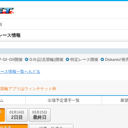
細
レース情報
P･GI･GII開催
GⅢ(記念競輪)開催
特定レース開催
Dokanto!発
レース情報一覧へもどる
競輪アプリはウィンチケット杯
ム
出場予定選手一覧
展
日
03月14日
03月15日
2日目
最終日