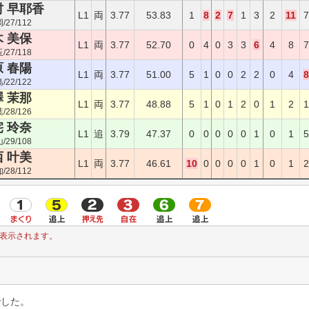
村 早耶香
L1
両
3.77
53.83
1
8
2
7
1
3
2
11
7
27/112
 美保
L1
両
3.77
52.70
0
4
0
3
3
6
4
8
7
27/118
 春陽
L1
両
3.77
51.00
5
1
0
0
2
2
0
4
8
22/122
 茉那
L1
両
3.77
48.88
5
1
0
1
2
0
1
2
1
28/126
 玲奈
L1
追
3.79
47.37
0
0
0
0
0
1
0
1
5
29/108
 叶美
L1
両
3.77
46.61
10
0
0
0
0
1
0
1
2
28/112
表示されます。
でした。