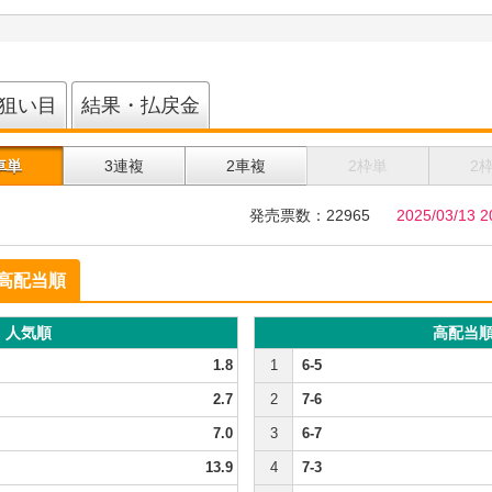
狙い目
結果・払戻金
車単
3連複
2車複
2枠単
2
発売票数：22965
2025/03/13 
高配当順
人気順
高配当
1.8
1
6-5
2.7
2
7-6
7.0
3
6-7
13.9
4
7-3