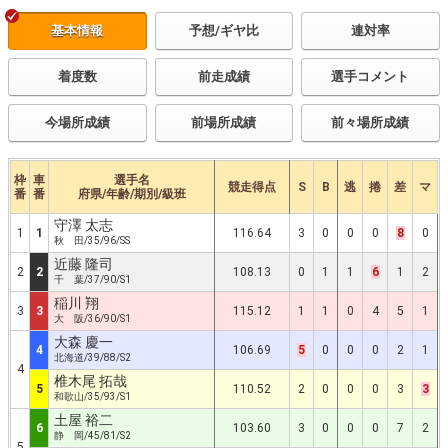
基本情報
予想/ギヤ比
連対率
着度数
前走成績
選手コメント
今場所成績
前場所成績
前々場所成績
枠
車
選手名
競走得点
S
B
逃
捲
差
マ
番
番
府県/年齢/期別/級班
守澤 太志
1
1
116.64
3
0
0
0
8
0
秋 田/35/96/SS
近藤 隆司
2
2
108.13
0
1
1
6
1
2
千 葉/37/90/S1
稲川 翔
3
3
115.12
1
1
0
4
5
1
大 阪/36/90/S1
大森 慶一
4
106.69
5
0
0
0
2
1
北海道/39/88/S2
4
椎木尾 拓哉
5
110.52
2
0
0
0
3
3
和歌山/35/93/S1
土屋 裕二
6
103.60
3
0
0
0
7
2
静 岡/45/81/S2
5