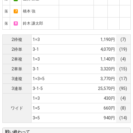
橋本 強
落
7
鈴木 謙太郎
落
8
2枠複
1=3
1,190円
(7)
2枠単
3-1
4,070円
(19)
2車複
1=3
1,140円
(4)
2車単
3-1
3,320円
(15)
3連複
1=3=5
3,770円
(17)
3連単
3-1-5
25,570円
(95)
1=3
430円
(4)
ワイド
1=5
660円
(8)
3=5
940円
(14)
戦い終わって