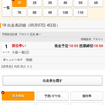
1R
2R
3R
4R
5R
6R
一覧
7R
8R
9R
10R
11R
1R 出走表詳細（05月07日 4日目）
予想担当記者
アオケイ 忍足 修一
情報提供
アオケイ
1
首位争い
発走予定
10:55
投票締切
10:50
Ｓ級一般(2)
レース
帰郷
勝ち上がり条件
【誘導員】内田 英介 Ｓ２
基本情報
予想/ギヤ比
連対率