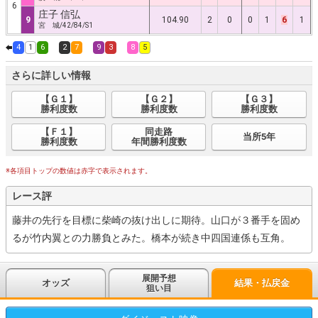
6
庄子 信弘
9
104.90
2
0
0
1
6
1
宮 城/42/84/S1
4
1
6
2
7
9
3
8
5
さらに詳しい情報
【Ｇ１】
【Ｇ２】
【Ｇ３】
勝利度数
勝利度数
勝利度数
【Ｆ１】
同走路
当所5年
勝利度数
年間勝利度数
※各項目トップの数値は赤字で表示されます。
レース評
藤井の先行を目標に柴崎の抜け出しに期待。山口が３番手を固め
るが竹内翼との力勝負とみた。橋本が続き中四国連係も互角。
展開予想
オッズ
結果・払戻金
狙い目