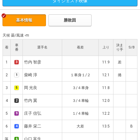
ダイジェスト
映像
基本情報
勝敗因
天候 曇
/
風速 -m
車
決ま
着
選手名
着差
上り
S/B
番
り手
竹内 智彦
1
3
11.9
差
柴崎 淳
2
1
１車身１/２
12.1
捲
岡 光良
3
5
３/４車身
11.8
竹内 翼
4
2
３/４車輪
12.0
庄子 信弘
5
9
１/４車輪
12.2
藤井 栄二
6
4
大差
13.5
B
山口 富生
落
6