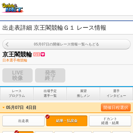
出走表詳細 京王閣競輪Ｇ１ レース情報
05月07日の開催レース情報一覧へもどる
京王閣競輪
日本選手権競輪
LIVE
発売
映像
終了
レース
出場予定
展望
選手
プログラム
選手一覧
推しメン
インタビュー
05月07日
4日目
開催日程選択
ドカント
出走表
結果・払戻金
経過・結果