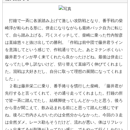
打鐘で一斉に各派踏み上げて激しい攻防戦となり、番手戦の柴
崎淳が粘られる形に。併走になりながらも最終バック自力に転じ
て、自ら踏み上げる。巧くスイッチして、柴崎に乗った竹内智彦
は直線悠々と抜け出しての勝利。「作戦は前中団で藤井君ライン
を意識してという感じで、作戦通りでした。あと２テンポくらい
藤井君ラインが早く来てくれたら良かったけどね。最後は併走に
なってたし申し訳ないけど、切り替えて直線巧く伸びてくれまし
た。混戦は大好きだし、自分に取って理想の展開になってくれま
した」。
２着は藤井栄二に乗り、番手捲りを慣行した柴崎。「藤井君が
先行すると言ってくれて、その通り走ってくれました。打鐘の所
で皆一斉に踏んでたし、結構脚使ってしんどかったと思う。後ろ
から音が聞こえて、飲み込まれる前にと思って踏んだ感じです
ね。後ろに竹内さんがいたのは全然分からなかった。今回の３走
は全然ダメ。レース勘もそうだけど、流れが悪い。体はリフレッ
シュ出来てるが刺激が入ってない感じ。でもやって行くしかない