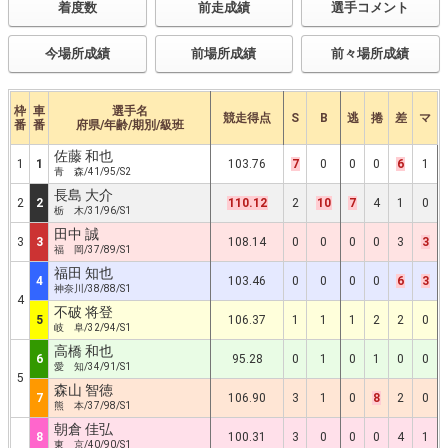
着度数
前走成績
選手コメント
今場所成績
前場所成績
前々場所成績
枠
車
選手名
競走得点
S
B
逃
捲
差
マ
番
番
府県/年齢/期別/級班
佐藤 和也
1
1
103.76
7
0
0
0
6
1
青 森/41/95/S2
長島 大介
2
2
110.12
2
10
7
4
1
0
栃 木/31/96/S1
田中 誠
3
3
108.14
0
0
0
0
3
3
福 岡/37/89/S1
福田 知也
4
103.46
0
0
0
0
6
3
神奈川/38/88/S1
4
不破 将登
5
106.37
1
1
1
2
2
0
岐 阜/32/94/S1
高橋 和也
6
95.28
0
1
0
1
0
0
愛 知/34/91/S1
5
森山 智徳
7
106.90
3
1
0
8
2
0
熊 本/37/98/S1
朝倉 佳弘
8
100.31
3
0
0
0
4
1
東 京/40/90/S1