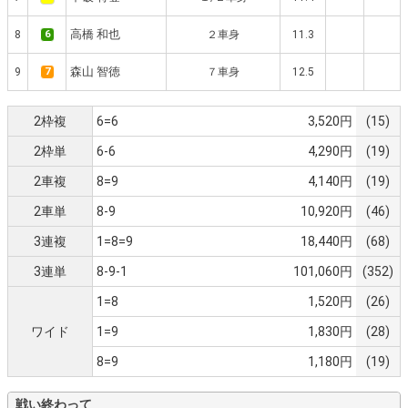
高橋 和也
8
6
２車身
11.3
森山 智徳
9
7
７車身
12.5
2枠複
6=6
3,520円
(15)
2枠単
6-6
4,290円
(19)
2車複
8=9
4,140円
(19)
2車単
8-9
10,920円
(46)
3連複
1=8=9
18,440円
(68)
3連単
8-9-1
101,060円
(352)
1=8
1,520円
(26)
ワイド
1=9
1,830円
(28)
8=9
1,180円
(19)
戦い終わって