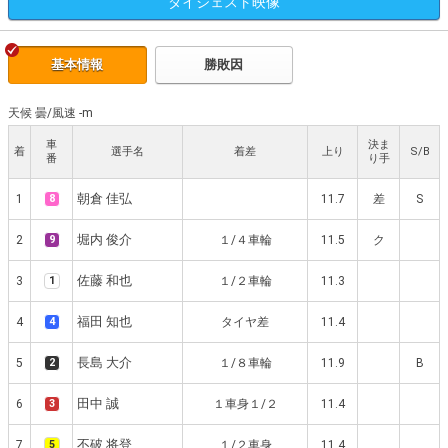
ダイジェスト
映像
基本情報
勝敗因
天候 曇
/
風速 -m
車
決ま
着
選手名
着差
上り
S/B
番
り手
朝倉 佳弘
1
8
11.7
差
S
堀内 俊介
2
9
１/４車輪
11.5
ク
佐藤 和也
3
1
１/２車輪
11.3
福田 知也
4
4
タイヤ差
11.4
長島 大介
5
2
１/８車輪
11.9
B
田中 誠
6
3
１車身１/２
11.4
不破 将登
7
5
１/２車身
11.4