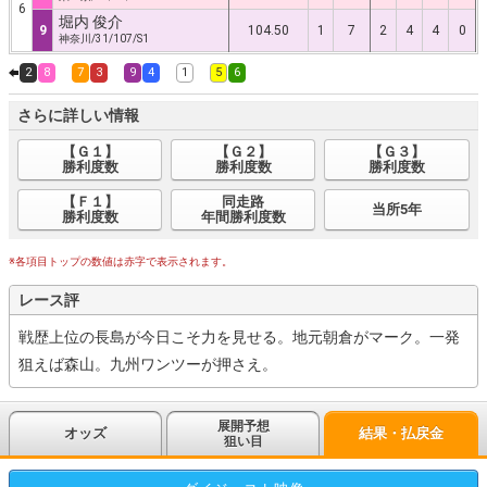
6
堀内 俊介
9
104.50
1
7
2
4
4
0
神奈川/31/107/S1
2
8
7
3
9
4
1
5
6
さらに詳しい情報
【Ｇ１】
【Ｇ２】
【Ｇ３】
勝利度数
勝利度数
勝利度数
【Ｆ１】
同走路
当所5年
勝利度数
年間勝利度数
※各項目トップの数値は赤字で表示されます。
レース評
戦歴上位の長島が今日こそ力を見せる。地元朝倉がマーク。一発
狙えば森山。九州ワンツーが押さえ。
展開予想
オッズ
結果・払戻金
狙い目