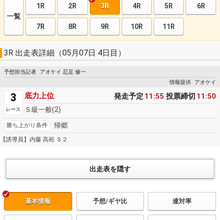
1R
2R
3R
4R
5R
6R
一覧
7R
8R
9R
10R
11R
3R 出走表詳細（05月07日 4日目）
予想担当記者
アオケイ 忍足 修一
情報提供
アオケイ
3
底力上位
発走予定
11:55
投票締切
11:50
Ｓ級一般(2)
レース
帰郷
勝ち上がり条件
【誘導員】内藤 高裕 Ｓ２
基本情報
予想/ギヤ比
連対率