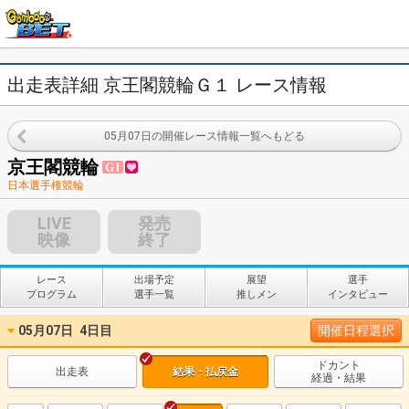
出走表詳細 京王閣競輪Ｇ１ レース情報
05月07日の開催レース情報一覧へもどる
京王閣競輪
日本選手権競輪
LIVE
発売
映像
終了
レース
出場予定
展望
選手
プログラム
選手一覧
推しメン
インタビュー
05月07日
4日目
開催日程選択
ドカント
出走表
結果・払戻金
経過・結果