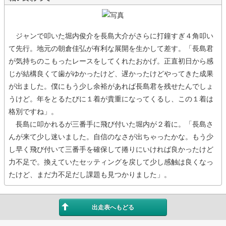
ジャンで叩いた堀内俊介を長島大介がさらに打鐘すぎ４角叩い
て先行。地元の朝倉佳弘が有利な展開を生かして差す。「長島君
が気持ちのこもったレースをしてくれたおかげ。正直初日から感
じが結構良くて歯がゆかったけど、遅かったけどやってきた成果
が出ました。僕にもう少し余裕があれば長島君を残せたんでしょ
うけど。年をとるたびに１着が貴重になってくるし、この１着は
格別ですね」。
長島に叩かれるが三番手に飛び付いた堀内が２着に。「長島さ
んが来て少し迷いました。自信のなさが出ちゃったかな。もう少
し早く飛び付いて三番手を確保して捲りにいければ良かったけど
力不足で。換えていたセッティングを戻して少し感触は良くなっ
たけど、まだ力不足だし課題も見つかりました」。
出走表へもどる