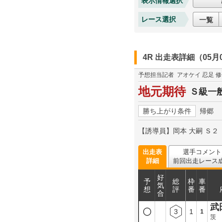
表示情報選択
レース選択
一覧
4R 出走表詳細（05月
予想担当記者
アオケイ 忍足 
地元期待
Ｓ級一般
勝ち上がり条件
帰郷
【誘導員】岡本 大嗣 Ｓ２
出走表
選手コメント
詳細
前回出走レース
好
予
総
枠
車
気
想
評
番
番
合
武
3
1
1
茨 城