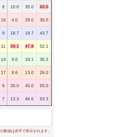
8
10.0
35.0
60.0
16
4.0
28.0
36.0
9
18.7
18.7
43.7
11
39.1
47.8
52.1
14
9.0
18.1
36.3
17
8.6
13.0
26.0
9
30.0
45.0
55.0
7
13.3
46.6
53.3
の数値は赤字で表示されます。