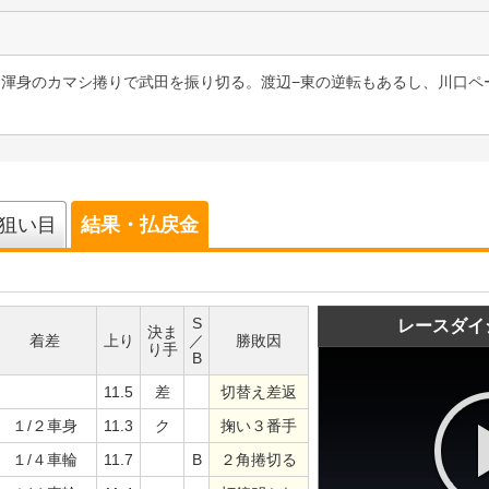
渾身のカマシ捲りで武田を振り切る。渡辺−東の逆転もあるし、川口ペ
狙い目
結果・払戻金
S
レースダイ
決ま
着差
上り
／
勝敗因
り手
B
11.5
差
切替え差返
１/２車身
11.3
ク
掬い３番手
１/４車輪
11.7
B
２角捲切る