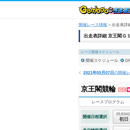
開催レース情報
出走表詳
出走表詳細 京王閣Ｇ
レース開催スケジュール
開催スケジュール
G
2021年05月07日
の開催
京王閣競輪
レースプログラム
05月04
開催日程選択
初日