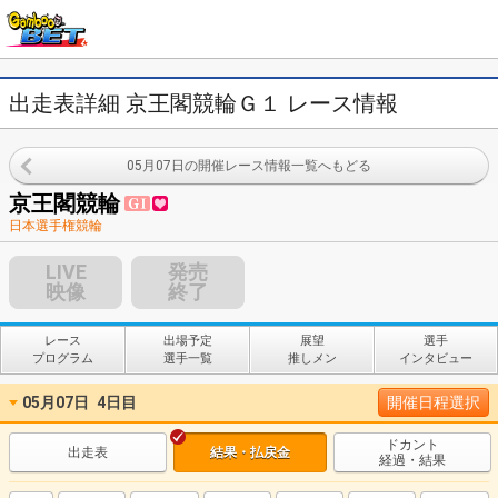
出走表詳細 京王閣競輪Ｇ１ レース情報
05月07日の開催レース情報一覧へもどる
京王閣競輪
日本選手権競輪
LIVE
発売
映像
終了
レース
出場予定
展望
選手
プログラム
選手一覧
推しメン
インタビュー
05月07日
4日目
開催日程選択
ドカント
出走表
結果・払戻金
経過・結果