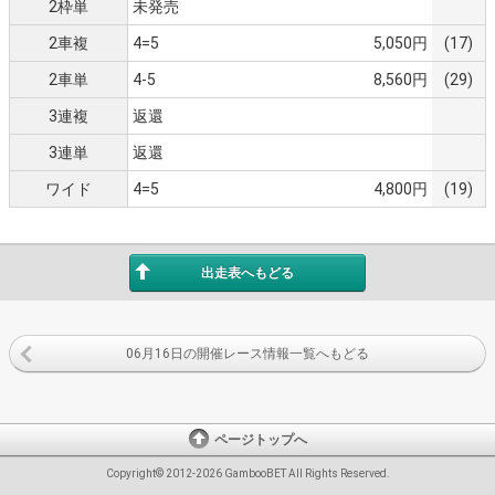
2枠単
未発売
2車複
4=5
5,050円
(17)
2車単
4-5
8,560円
(29)
3連複
返還
3連単
返還
ワイド
4=5
4,800円
(19)
出走表へもどる
06月16日の開催レース情報一覧へもどる
ページトップへ
Copyright© 2012-2026 GambooBET All Rights Reserved.