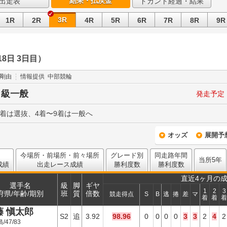
結果・払戻金
出走表
ドカント経過・結果
3R
1R
2R
4R
5R
6R
7R
8R
9R
18日 3日目）
 剛由
情報提供
中部競輪
Ｓ級一般
発走予定
3着は選抜、4着〜9着は一般へ
オッズ
展開予
今場所・前場所・前々場所
グレード別
同走路年間
当所5年
成績
出走レース成績
勝利度数
勝利度数
直近4ヶ月の
選手名
級
脚
ギヤ
1
2
3
府県/年齢/期別
班
質
倍数
競走得点
S
B
逃
捲
差
マ
着
着
着
藤 愼太郎
S2
追
3.92
98.96
0
0
0
0
3
3
2
4
2
/47/83