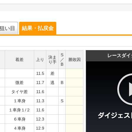
狙い目
結果・払戻金
S
レースダイ
決ま
着差
上り
／
勝敗因
り手
B
11.5
差
微差
11.7
逃
B
タイヤ差
11.6
１車身
11.3
S
１車身１/２
11.6
６車身
12.3
４車身
12.9