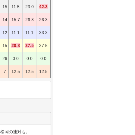
15
11.5
23.0
42.3
14
15.7
26.3
26.3
12
11.1
11.1
33.3
15
20.8
37.5
37.5
26
0.0
0.0
0.0
7
12.5
12.5
12.5
で松岡の連対も。