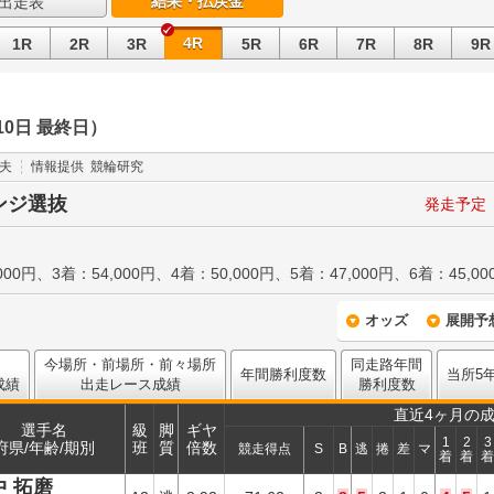
結果・払戻金
出走表
4R
1R
2R
3R
5R
6R
7R
8R
9R
10日 最終日）
道夫
情報提供
競輪研究
ンジ選抜
発走予定
000円、3着：54,000円、4着：50,000円、5着：47,000円、6着：45,00
オッズ
展開予
今場所・前場所・前々場所
同走路年間
年間勝利度数
当所5
成績
出走レース成績
勝利度数
直近4ヶ月の
選手名
級
脚
ギヤ
1
2
3
府県/年齢/期別
班
質
倍数
競走得点
S
B
逃
捲
差
マ
着
着
着
中 拓磨