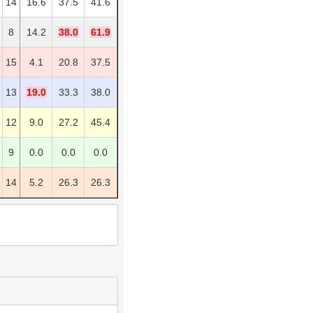
14
16.6
37.5
41.6
8
14.2
38.0
61.9
15
4.1
20.8
37.5
13
19.0
33.3
38.0
12
9.0
27.2
45.4
9
0.0
0.0
0.0
14
5.2
26.3
26.3