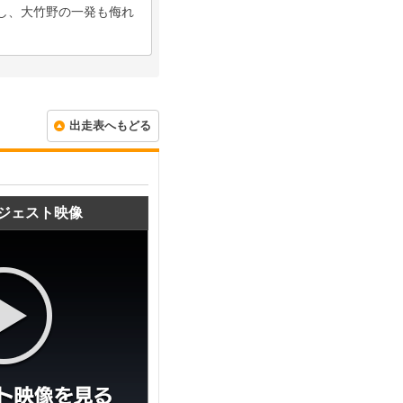
し、大竹野の一発も侮れ
出走表へもどる
ジェスト映像