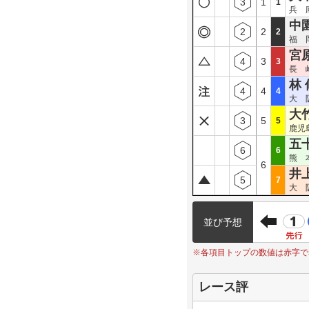
3
1
1
兵 庫
中
2
2
2
福 岡
宮
4
3
3
長 崎
林
4
4
4
大 阪
大
3
5
5
鹿児島
五
6
6
熊 本
6
井
5
7
大 阪
並び予想
※各項目トップの数値は赤字で
レース評