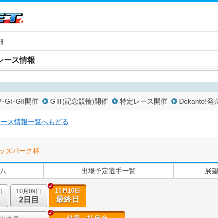
細
レース情報
P･GI･GII開催
GⅢ(記念競輪)開催
特定レース開催
Dokanto!発
レース情報一覧へもどる
ッズパーク杯
ム
出場予定選手一覧
展
10月10日
日
10月09日
最終日
2日目