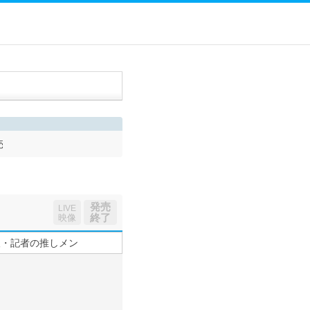
売
発売
LIVE
終了
映像
望・記者の推しメン