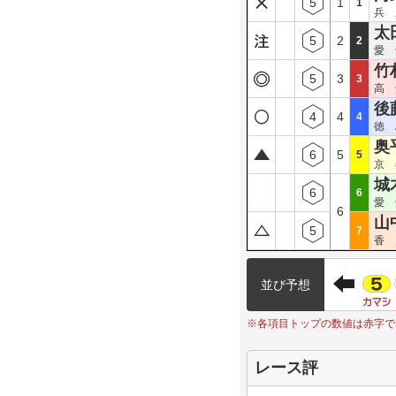
5
1
1
兵 庫
太
5
2
2
愛 知
竹
5
3
3
高 知
後
4
4
4
徳 島
奥
6
5
5
京 都
城
6
6
愛 知
6
山
5
7
香 川
並び予想
※各項目トップの数値は赤字で
レース評