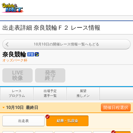
出走表詳細 奈良競輪Ｆ２ レース情報
10月10日の開催レース情報一覧へもどる
奈良競輪
オッズパーク杯
LIVE
発売
映像
終了
レース
出場予定
展望
プログラム
選手一覧
推しメン
10月10日
最終日
開催日程選択
出走表
結果・払戻金