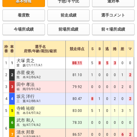
基本情報
予想/ギヤ比
連対率
着度数
前走成績
選手コメント
今場所成績
前場所成績
前々場所成績
枠
車
選手名
競走得点
S
B
逃
捲
差
マ
番
番
府県/年齢/期別/級班
犬塚 貴之
1
1
88.11
5
8
5
3
0
0
愛 媛/21/117/A1
赤星 俊光
2
2
81.10
1
0
0
0
1
2
熊 本/42/86/A2
田中 孝法
3
3
79.92
0
0
0
0
2
0
福 岡/39/91/A2
坂元 洋行
4
4
80.47
8
1
0
2
0
2
三 重/42/88/A1
寺崎 祐樹
5
5
83.00
5
1
0
1
3
1
熊 本/34/97/A2
武市 和人
6
78.33
0
0
0
0
0
0
高 知/47/74/A2
6
清水 邦章
7
86.57
0
0
0
0
6
2
香 川/50/68/A1