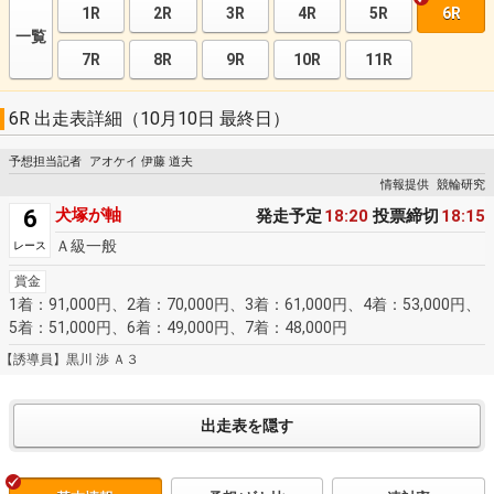
1R
2R
3R
4R
5R
6R
一覧
7R
8R
9R
10R
11R
6R 出走表詳細（10月10日 最終日）
予想担当記者
アオケイ 伊藤 道夫
情報提供
競輪研究
6
犬塚が軸
発走予定
18:20
投票締切
18:15
Ａ級一般
レース
賞金
1着：91,000円、2着：70,000円、3着：61,000円、4着：53,000円、
5着：51,000円、6着：49,000円、7着：48,000円
【誘導員】黒川 渉 Ａ３