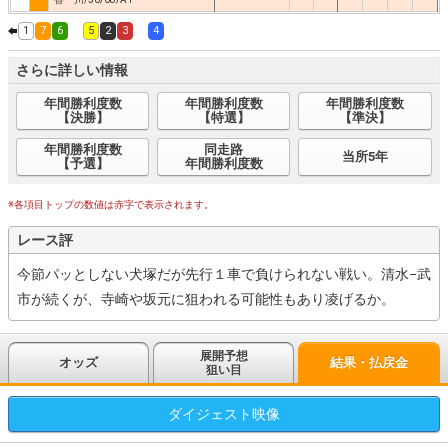
1
7
6
5
2
3
4
さらに詳しい情報
年間勝利度数
年間勝利度数
年間勝利度数
【決勝】
【特選】
【準決】
年間勝利度数
同走路
当所5年
【予選】
年間勝利度数
※各項目トップの数値は赤字で表示されます。
レース評
今節パッとしない犬塚だが先行１車で負けられない戦い。清水−武
市が続くが、寺崎や坂元に狙われる可能性もあり凌げるか。
展開予想
オッズ
結果・払戻金
狙い目
ダイジェスト
映像