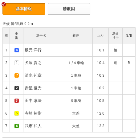
基本情報
勝敗因
天候 曇
/
風速 0.9m
車
決ま
着
選手名
着差
上り
S/B
番
り手
坂元 洋行
1
4
10.1
捲
犬塚 貴之
2
1
１/４車輪
10.4
逃
B
清水 邦章
3
7
１車身
10.3
赤星 俊光
4
2
１車輪
10.2
田中 孝法
5
3
９車身
10.5
寺崎 祐樹
6
5
大差
12.0
武市 和人
7
6
大差
13.3