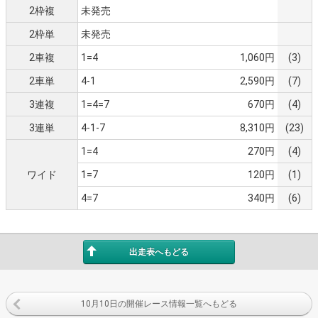
2枠複
未発売
2枠単
未発売
2車複
1=4
1,060円
(3)
2車単
4-1
2,590円
(7)
3連複
1=4=7
670円
(4)
3連単
4-1-7
8,310円
(23)
1=4
270円
(4)
ワイド
1=7
120円
(1)
4=7
340円
(6)
出走表へもどる
10月10日の開催レース情報一覧へもどる