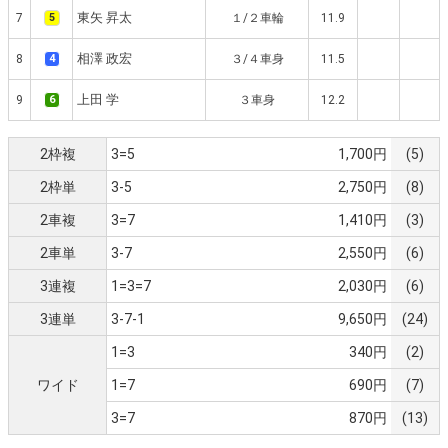
東矢 昇太
7
5
１/２車輪
11.9
相澤 政宏
8
4
３/４車身
11.5
上田 学
9
6
３車身
12.2
2枠複
3=5
1,700円
(5)
2枠単
3-5
2,750円
(8)
2車複
3=7
1,410円
(3)
2車単
3-7
2,550円
(6)
3連複
1=3=7
2,030円
(6)
3連単
3-7-1
9,650円
(24)
1=3
340円
(2)
ワイド
1=7
690円
(7)
3=7
870円
(13)