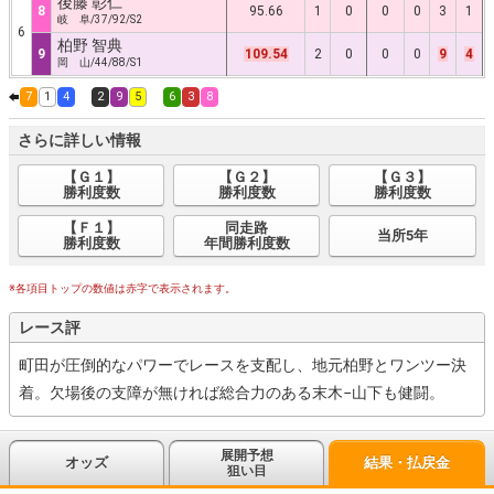
後藤 彰仁
8
95.66
1
0
0
0
3
1
岐 阜/37/92/S2
6
柏野 智典
9
109.54
2
0
0
0
9
4
岡 山/44/88/S1
7
1
4
2
9
5
6
3
8
さらに詳しい情報
【Ｇ１】
【Ｇ２】
【Ｇ３】
勝利度数
勝利度数
勝利度数
【Ｆ１】
同走路
当所5年
勝利度数
年間勝利度数
※各項目トップの数値は赤字で表示されます。
レース評
町田が圧倒的なパワーでレースを支配し、地元柏野とワンツー決
着。欠場後の支障が無ければ総合力のある末木−山下も健闘。
展開予想
オッズ
結果・払戻金
狙い目