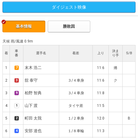
ダイジェスト
映像
基本情報
勝敗因
天候 雨
/
風速 0.9m
車
決ま
着
選手名
着差
上り
S/B
番
り手
末木 浩二
1
7
11.6
捲
舘 泰守
2
3
３/４車身
11.6
ク
柏野 智典
3
9
３/４車身
11.8
山下 渡
4
1
タイヤ差
11.5
町田 太我
5
2
１/２車身
12.0
B
安部 達也
6
4
１/８車輪
11.3