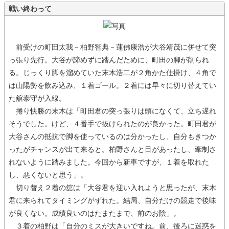
戦い終わって
前受けの町田太我－柏野智典－蓮佛康浩が大谷靖茂に併せて突
っ張り先行。大谷が諦めずに踏んだために、町田の脚が削られ
る。じっくり脚を溜めていた末木浩二が２角かた仕掛け、４角で
は山陽勢を飲み込み、１着ゴール。２着には早々に切り替えてい
た舘泰守が入線。
捲り快勝の末木は「町田君の突っ張りは頭になくて、立ち遅れ
そうでした。けど、４番手で抜けられたのが良かった。町田君が
大谷さんの抵抗で脚を使っているのは分かったし、自分もきつか
ったがチャンスが出て来ると。柏野さんと目があったし、牽制さ
れないように踏みました。今回から新車ですが、１着を取れた
し、悪くないと思う」。
切り替え２着の舘は「大谷君を迎い入れようと思ったが、末木
君に来られてタイミングがずれた。結局、自分だけの競走で後味
が良くない。成績良いのはたまたまで、前のお陰」。
３着の柏野は「自分のミスが大きいですね。前、後ろに迷惑を