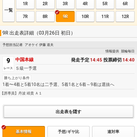
1R
2R
3R
4R
5R
6R
一覧
7R
8R
9R
10R
11R
12R
9R 出走表詳細（03月26日 初日）
予想担当記者
アオケイ 伊藤 道夫
情報提供
競輪毎日
9
中国本線
発走予定
14:45
投票締切
14:40
Ｓ級一予選
レース
勝ち上がり条件
1着〜4着と5着10名は二予選、5着1名と6着～9着は選抜へ
【誘導員】丹波 靖貴 Ａ１
基本情報
予想/ギヤ比
連対率