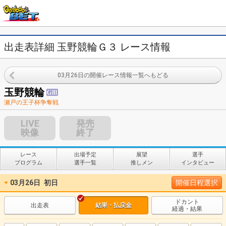
出走表詳細 玉野競輪Ｇ３ レース情報
03月26日の開催レース情報一覧へもどる
玉野競輪
瀬戸の王子杯争奪戦
LIVE
発売
映像
終了
レース
出場予定
展望
選手
プログラム
選手一覧
推しメン
インタビュー
03月26日
初日
開催日程選択
ドカント
出走表
結果・払戻金
経過・結果