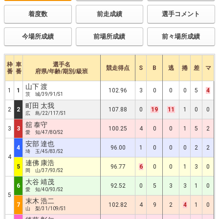
着度数
前走成績
選手コメント
今場所成績
前場所成績
前々場所成績
枠
車
選手名
競走得点
S
B
逃
捲
差
マ
番
番
府県/年齢/期別/級班
山下 渡
1
1
102.96
3
0
0
0
5
4
茨 城/39/91/S1
町田 太我
2
2
107.88
0
19
11
1
0
0
広 島/22/117/S1
舘 泰守
3
3
100.25
4
0
0
1
5
2
愛 知/47/80/S2
安部 達也
4
96.00
1
0
0
0
2
2
埼 玉/45/83/S2
4
連佛 康浩
5
96.77
6
0
0
1
3
0
岡 山/37/93/S2
大谷 靖茂
6
92.52
0
5
3
3
1
0
愛 知/40/93/S2
5
末木 浩二
7
102.82
4
9
2
4
1
0
山 梨/31/109/S1