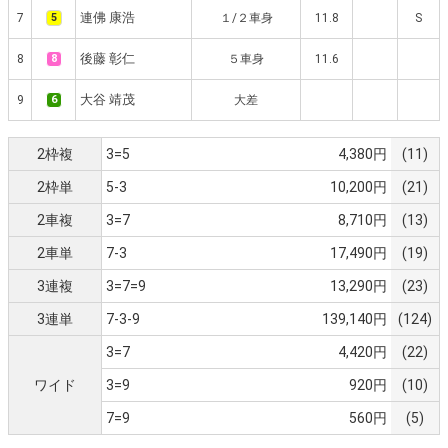
連佛 康浩
7
5
１/２車身
11.8
S
後藤 彰仁
8
8
５車身
11.6
大谷 靖茂
9
6
大差
2枠複
3=5
4,380円
(11)
2枠単
5-3
10,200円
(21)
2車複
3=7
8,710円
(13)
2車単
7-3
17,490円
(19)
3連複
3=7=9
13,290円
(23)
3連単
7-3-9
139,140円
(124)
3=7
4,420円
(22)
ワイド
3=9
920円
(10)
7=9
560円
(5)