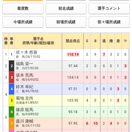
着度数
前走成績
選手コメント
今場所成績
前場所成績
前々場所成績
枠
車
選手名
競走得点
S
B
逃
捲
差
マ
番
番
府県/年齢/期別/級班
佐々木 悠葵
1
1
110.19
2
9
7
3
2
0
群 馬/26/115/S2
福島 栄一
2
2
97.44
2
0
0
0
1
3
香 川/37/93/S2
坂本 亮馬
3
3
104.14
0
0
0
0
1
3
福 岡/36/90/S2
鈴木 幸紀
4
97.31
0
0
0
0
3
0
三 重/45/78/S2
4
菊地 圭尚
5
103.95
4
0
0
1
3
0
北海道/41/89/S1
篠原 龍馬
6
95.18
3
6
1
0
1
0
高 知/40/89/S2
5
森川 康輔
7
97.95
6
10
2
4
0
0
岐 阜/24/111/S2