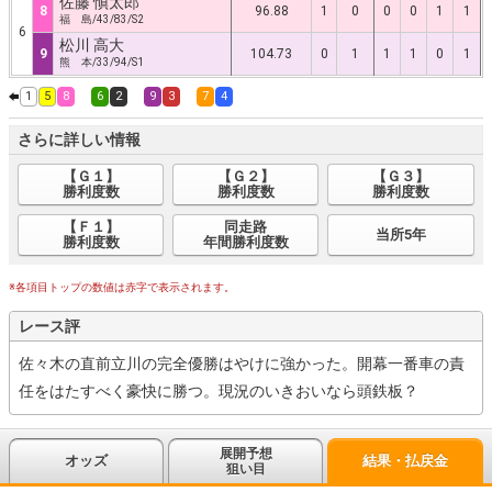
佐藤 愼太郎
8
96.88
1
0
0
0
1
1
福 島/43/83/S2
6
松川 高大
9
104.73
0
1
1
1
0
1
熊 本/33/94/S1
1
5
8
6
2
9
3
7
4
さらに詳しい情報
【Ｇ１】
【Ｇ２】
【Ｇ３】
勝利度数
勝利度数
勝利度数
【Ｆ１】
同走路
当所5年
勝利度数
年間勝利度数
※各項目トップの数値は赤字で表示されます。
レース評
佐々木の直前立川の完全優勝はやけに強かった。開幕一番車の責
任をはたすべく豪快に勝つ。現況のいきおいなら頭鉄板？
展開予想
オッズ
結果・払戻金
狙い目