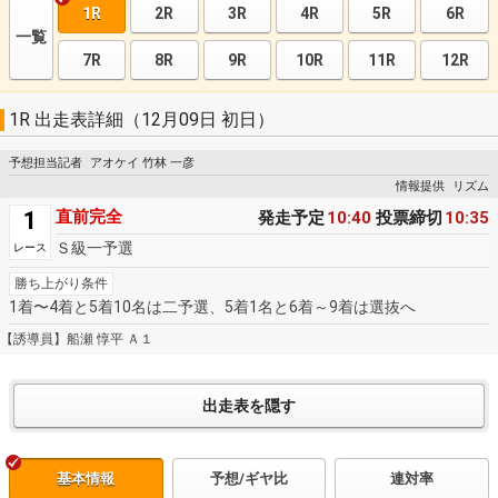
1R
2R
3R
4R
5R
6R
一覧
7R
8R
9R
10R
11R
12R
1R 出走表詳細（12月09日 初日）
予想担当記者
アオケイ 竹林 一彦
情報提供
リズム
1
直前完全
発走予定
10:40
投票締切
10:35
Ｓ級一予選
レース
勝ち上がり条件
1着〜4着と5着10名は二予選、5着1名と6着～9着は選抜へ
【誘導員】船瀬 惇平 Ａ１
基本情報
予想/ギヤ比
連対率