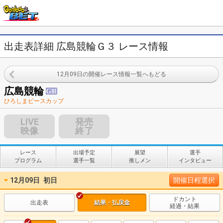
出走表詳細 広島競輪Ｇ３ レース情報
12月09日の開催レース情報一覧へもどる
広島競輪
ひろしまピースカップ
LIVE
発売
映像
終了
レース
出場予定
展望
選手
プログラム
選手一覧
推しメン
インタビュー
12月09日
初日
開催日程選択
ドカント
出走表
結果・払戻金
経過・結果