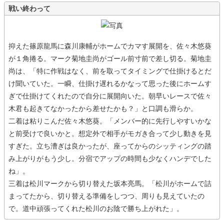
戦い終わって
抑えた篠原龍馬に森川康輔がホームでカマす展開を、佐々木悠葵
が１角捲る。マーク菊地圭尚がゴール前寸前で差し切る。菊地圭
尚は、「特に作戦はなく、前を取ってタイミングで仕掛けるとだ
け聞いていた。一瞬、仕掛け遅れるかなって思った後にホームす
ぎで仕掛けてくれたので自分に展開向いた。朝早いレースで佐々
木君も起きてなかったから差せたかも？」と口調も滑らか。
二着は粘りこんだ佐々木悠葵。「メンバー的に先行しやすいかな
と前受けで良いかと。想定外で相手がモガき合って少し動きを見
すぎた。立ち漕ぎは良かったが、座ってからのシッティングの踏
み上がりがもう少し。分宿でアップの時間も少なくハンデでした
ね」。
三着は松川マークから切り替えた坂本亮馬。「松川がホームで詰
まってたから、切り替える準備をしつつ、周りも見えていたの
で。道中頑張ってくれた松川のお陰で勝ち上がれた」。