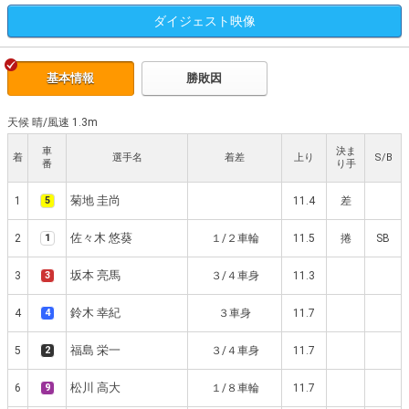
ダイジェスト
映像
基本情報
勝敗因
天候 晴
/
風速 1.3m
車
決ま
着
選手名
着差
上り
S/B
番
り手
菊地 圭尚
1
5
11.4
差
佐々木 悠葵
2
1
１/２車輪
11.5
捲
SB
坂本 亮馬
3
3
３/４車身
11.3
鈴木 幸紀
4
4
３車身
11.7
福島 栄一
5
2
３/４車身
11.7
松川 高大
6
9
１/８車輪
11.7