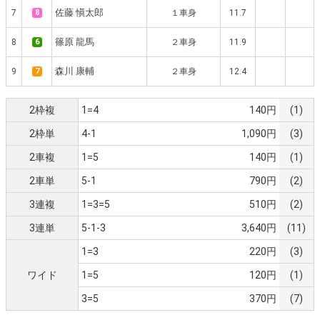
佐藤 愼太郎
7
8
１車身
11.7
篠原 龍馬
8
6
２車身
11.9
森川 康輔
9
7
２車身
12.4
2枠複
1=4
140円
(1)
2枠単
4-1
1,090円
(3)
2車複
1=5
140円
(1)
2車単
5-1
790円
(2)
3連複
1=3=5
510円
(2)
3連単
5-1-3
3,640円
(11)
1=3
220円
(3)
ワイド
1=5
120円
(1)
3=5
370円
(7)