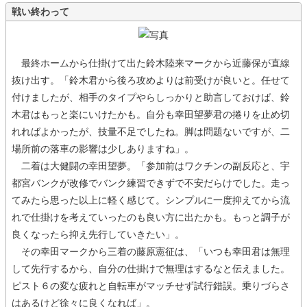
戦い終わって
最終ホームから仕掛けて出た鈴木陸来マークから近藤保が直線
抜け出す。「鈴木君から後ろ攻めよりは前受けが良いと。任せて
付けましたが、相手のタイプやらしっかりと助言しておけば、鈴
木君はもっと楽にいけたかも。自分も幸田望夢君の捲りを止め切
れればよかったが、技量不足でしたね。脚は問題ないですが、二
場所前の落車の影響は少しありますね」。
二着は大健闘の幸田望夢。「参加前はワクチンの副反応と、宇
都宮バンクが改修でバンク練習できずで不安だらけでした。走っ
てみたら思った以上に軽く感じて。シンプルに一度抑えてから流
れで仕掛けを考えていったのも良い方に出たかも。もっと調子が
良くなったら抑え先行していきたい」。
その幸田マークから三着の藤原憲征は、「いつも幸田君は無理
して先行するから、自分の仕掛けで無理はするなと伝えました。
ピスト６の変な疲れと自転車がマッチせず試行錯誤。乗りづらさ
はあるけど徐々に良くなれば」。