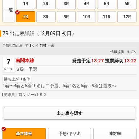
1R
2R
3R
4R
5R
6R
一覧
7R
8R
9R
10R
11R
12R
7R 出走表詳細（12月09日 初日）
予想担当記者
アオケイ 竹林 一彦
情報提供
リズム
7
南関本線
発走予定
13:27
投票締切
13:22
Ｓ級一予選
レース
勝ち上がり条件
1着〜4着と5着10名は二予選、5着1名と6着～9着は選抜へ
【誘導員】前反 祐一郎 Ｓ２
基本情報
予想/ギヤ比
連対率