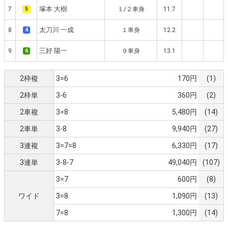
塚本 大樹
7
5
１/２車身
11.7
太刀川 一成
8
4
１車身
12.2
三好 陽一
9
6
９車身
13.1
2枠複
3=6
170円
(1)
2枠単
3-6
360円
(2)
2車複
3=8
5,480円
(14)
2車単
3-8
9,940円
(27)
3連複
3=7=8
6,330円
(17)
3連単
3-8-7
49,040円
(107)
3=7
600円
(8)
ワイド
3=8
1,090円
(13)
7=8
1,300円
(14)