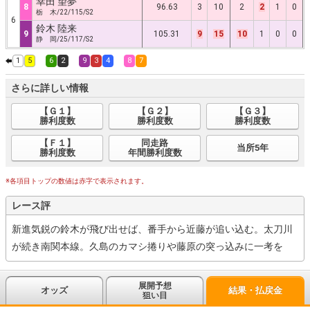
幸田 望夢
8
96.63
3
10
2
2
1
0
栃 木/22/115/S2
6
鈴木 陸来
9
105.31
9
15
10
1
0
0
静 岡/25/117/S2
1
5
6
2
9
3
4
8
7
さらに詳しい情報
【Ｇ１】
【Ｇ２】
【Ｇ３】
勝利度数
勝利度数
勝利度数
【Ｆ１】
同走路
当所5年
勝利度数
年間勝利度数
※各項目トップの数値は赤字で表示されます。
レース評
新進気鋭の鈴木が飛び出せば、番手から近藤が追い込む。太刀川
が続き南関本線。久島のカマシ捲りや藤原の突っ込みに一考を
展開予想
オッズ
結果・払戻金
狙い目