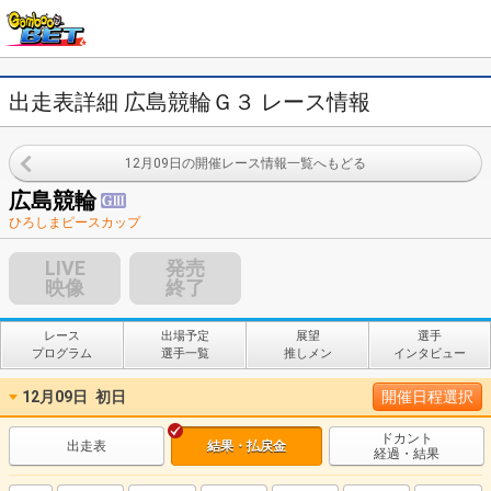
出走表詳細 広島競輪Ｇ３ レース情報
12月09日の開催レース情報一覧へもどる
広島競輪
ひろしまピースカップ
LIVE
発売
映像
終了
レース
出場予定
展望
選手
プログラム
選手一覧
推しメン
インタビュー
12月09日
初日
開催日程選択
ドカント
出走表
結果・払戻金
経過・結果