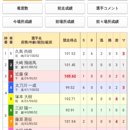
着度数
前走成績
選手コメント
今場所成績
前場所成績
前々場所成績
枠
車
選手名
競走得点
S
B
逃
捲
差
マ
番
番
府県/年齢/期別/級班
久島 尚樹
1
1
101.52
2
6
2
0
3
3
宮 崎/30/100/S2
大崎 飛雄馬
2
2
101.45
1
0
0
0
3
1
愛 媛/43/88/S2
近藤 保
3
3
105.62
1
0
0
0
2
0
千 葉/39/95/S1
太刀川 一成
4
99.52
6
0
0
0
2
3
千 葉/41/100/S2
4
塚本 大樹
5
102.71
1
0
0
0
4
0
熊 本/33/96/S2
三好 陽一
6
93.91
1
3
1
1
0
0
愛 媛/40/88/S2
5
藤原 憲征
7
101.94
2
0
0
0
4
2
新 潟/42/85/S2