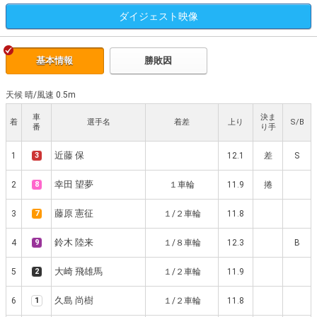
ダイジェスト
映像
基本情報
勝敗因
天候 晴
/
風速 0.5m
車
決ま
着
選手名
着差
上り
S/B
番
り手
近藤 保
1
3
12.1
差
S
幸田 望夢
2
8
１車輪
11.9
捲
藤原 憲征
3
7
１/２車輪
11.8
鈴木 陸来
4
9
１/８車輪
12.3
B
大崎 飛雄馬
5
2
１/２車輪
11.9
久島 尚樹
6
1
１/２車輪
11.8