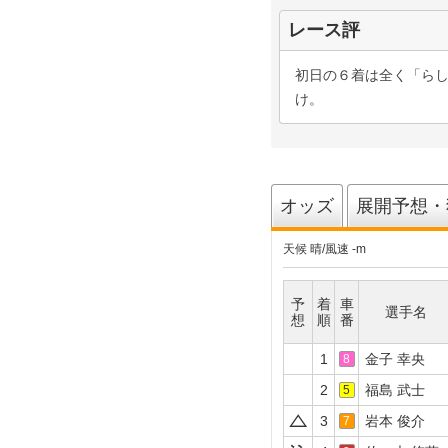
レース評
初日の６着は全く「ら
け。
オッズ
展開予想・
天候 晴
/
風速 -m
予
着
車
選手名
想
順
番
1
金子 幸央
8
2
福島 武士
5
3
岩本 俊介
7