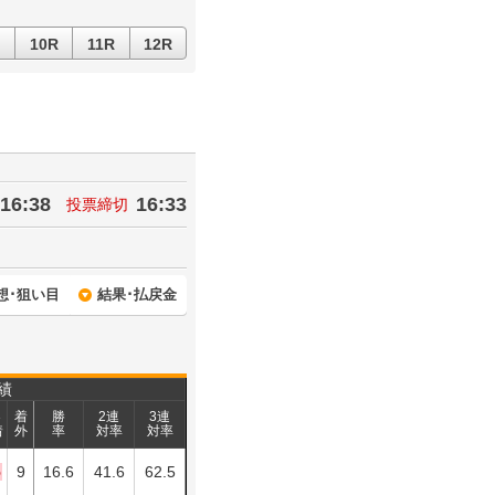
10R
11R
12R
16:38
16:33
投票締切
想･狙い目
結果･払戻金
績
3
着
勝
2連
3連
着
外
率
対率
対率
5
9
16.6
41.6
62.5