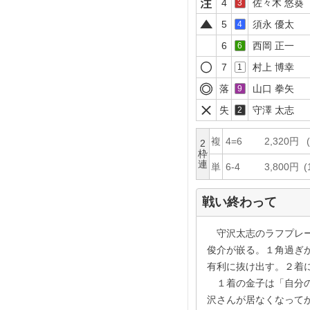
4
佐々木 悠葵
3
5
須永 優太
4
6
西岡 正一
6
7
村上 博幸
1
落
山口 拳矢
9
失
守澤 太志
2
複
4=6
2,320円
2
枠
連
単
6-4
3,800円
(
戦い終わって
守沢太志のラフプレー
俊介が嵌る。１角過ぎ
有利に抜け出す。２着
１着の金子は「自分の
沢さんが居なくなって