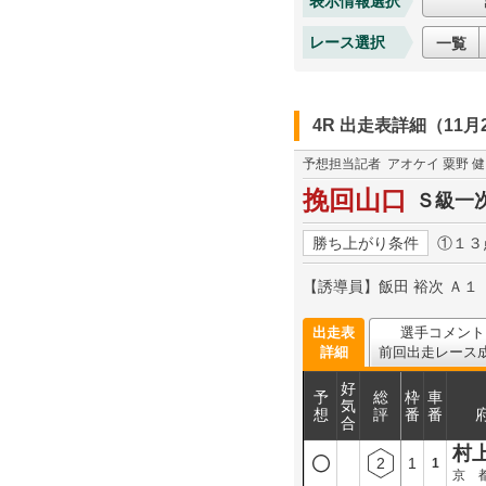
表示情報選択
レース選択
一覧
4R 出走表詳細（11月
予想担当記者
アオケイ 粟野 健
挽回山口
Ｓ級一
勝ち上がり条件
①１３
【誘導員】飯田 裕次 Ａ１
出走表
選手コメント
詳細
前回出走レース
好
予
総
枠
車
気
想
評
番
番
合
村上
2
1
1
京 都