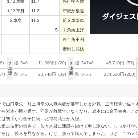
１/２車輪
11.7
先行後ろ敵
１/２車身
11.3
守沢が後退
２車身
11.2
前２車落車
S
１角乗上げ
終１角不利
牽制し競妨
(9)
複
5=8
11,960円
(20)
複
5=7=8
48,710円
(57)
2
3
車
連
連
勝
14)
単
8-5
20,740円
(39)
単
8-5-7
234,510円
(250)
で山口拳矢、村上博幸の人気両者が落車した番外戦。主導権争い佐々
から岩本が捲り返す。守沢が故障でいなくなり、岩本には金子幸央。こ
には初手から金子に続いた福島武士が入線。
追走技術の無さで、佐々木君に迷惑を掛けて申し訳ない。しっかり付
からは、後ろを見ながら。けど、焦って踏んでしまった。けど、このメ