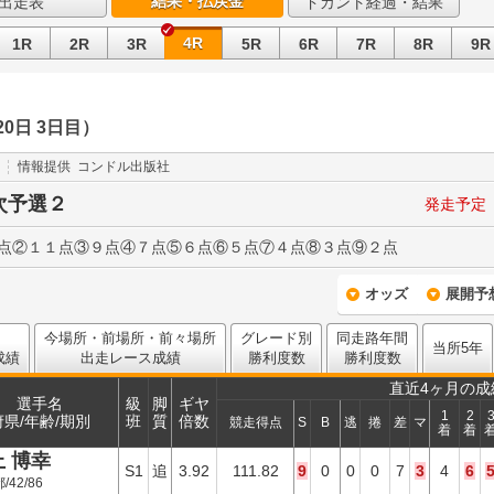
結果・払戻金
出走表
ドカント経過・結果
4R
1R
2R
3R
5R
6R
7R
8R
9R
20日 3日目）
情報提供
コンドル出版社
次予選２
発走予定
点②１１点③９点④７点⑤６点⑥５点⑦４点⑧３点⑨２点
オッズ
展開予
今場所・前場所・前々場所
グレード別
同走路年間
当所5年
成績
出走レース成績
勝利度数
勝利度数
直近4ヶ月の成
選手名
級
脚
ギヤ
1
2
府県/年齢/期別
班
質
倍数
競走得点
S
B
逃
捲
差
マ
着
着
 博幸
S1
追
3.92
111.82
9
0
0
0
7
3
4
6
/42/86