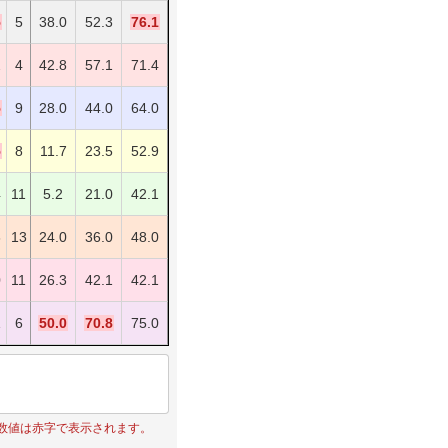
5
5
38.0
52.3
76.1
2
4
42.8
57.1
71.4
5
9
28.0
44.0
64.0
5
8
11.7
23.5
52.9
4
11
5.2
21.0
42.1
3
13
24.0
36.0
48.0
0
11
26.3
42.1
42.1
1
6
50.0
70.8
75.0
数値は赤字で表示されます。