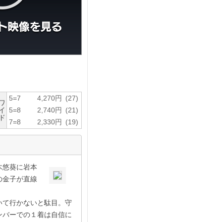
5=7
4,270円
(27)
ワ
イ
5=8
2,740円
(21)
ド
7=8
2,330円
(19)
木悠葵に岩本
の金子が直線
いて行かないと駄目。守
ンバーでの１着は自信に