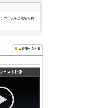
Ｓ班の守沢も当然勝ち負
出走表へもどる
ジェスト映像